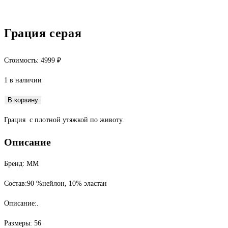
Грация серая
Стоимость:
4999
₽
1 в наличии
Количество
В корзину
товара
Грация с плотной утяжкой по животу.
Грация
серая
Описание
Бренд: ММ
Состав:90 %нейлон, 10% эластан
Описание:.
Размеры: 56