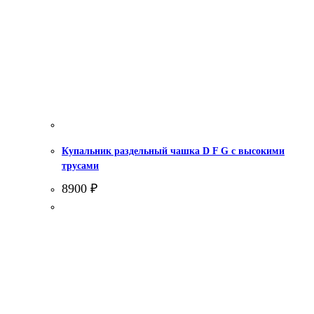
Купальник раздельный чашка D F G с высокими
трусами
8900
₽