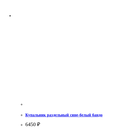
Купальник раздельный сине-белый бандо
6450
₽