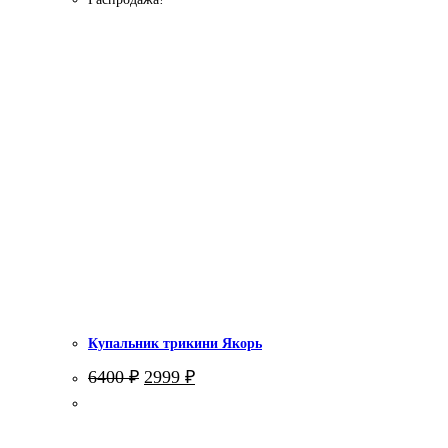
Купальник трикини Якорь
Первоначальная
Текущая
6400
₽
2999
₽
цена
цена:
составляла
2999 ₽.
6400 ₽.