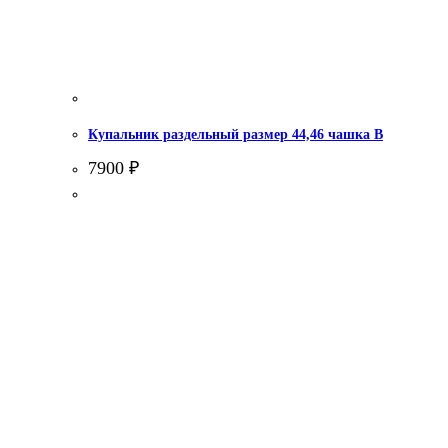
Купальник раздельный размер 44,46 чашка В
7900
₽