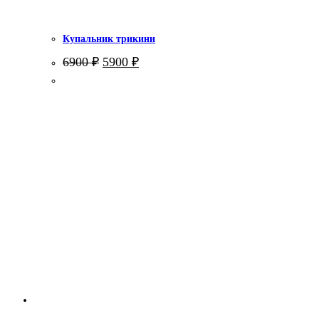
Купальник трикини
Первоначальная
Текущая
6900
₽
5900
₽
цена
цена:
составляла
5900 ₽.
6900 ₽.