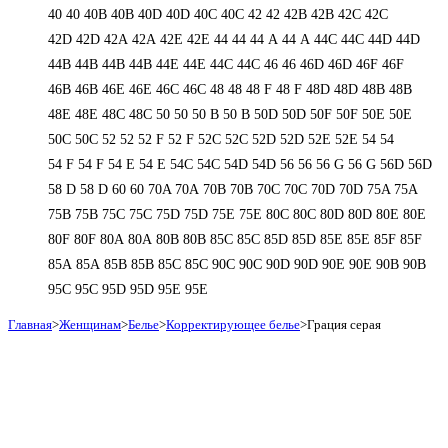
40
40
40B
40B
40D
40D
40С
40С
42
42
42B
42B
42C
42C
42D
42D
42А
42А
42Е
42Е
44
44
44 А
44 А
44C
44C
44D
44D
44В
44В
44В
44В
44Е
44Е
44С
44С
46
46
46D
46D
46F
46F
46В
46В
46Е
46Е
46С
46С
48
48
48 F
48 F
48D
48D
48В
48В
48Е
48Е
48С
48С
50
50
50 B
50 B
50D
50D
50F
50F
50Е
50Е
50С
50С
52
52
52 F
52 F
52C
52C
52D
52D
52E
52E
54
54
54 F
54 F
54 Е
54 Е
54C
54C
54D
54D
56
56
56 G
56 G
56D
56D
58 D
58 D
60
60
70A
70A
70B
70B
70C
70C
70D
70D
75A
75A
75B
75B
75C
75C
75D
75D
75E
75E
80C
80C
80D
80D
80E
80E
80F
80F
80А
80А
80В
80В
85C
85C
85D
85D
85E
85E
85F
85F
85А
85А
85В
85В
85С
85С
90C
90C
90D
90D
90E
90E
90В
90В
95C
95C
95D
95D
95E
95E
Главная
>
Женщинам
>
Белье
>
Корректирующее белье
>
Грация серая