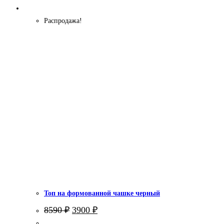
Распродажа!
Топ на формованной чашке черный
Первоначальная
Текущая
8590
₽
3900
₽
цена
цена: