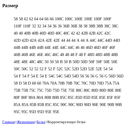
Размер
58
58
62
62
64
64
66
66
100C
100C
100E
100E
100F
100F
110F
110F
32
32
34
34
36
36
36B
36B
38
38
38B
38B
38С
38С
40
40
40B
40B
40D
40D
40С
40С
42
42
42B
42B
42C
42C
42D
42D
42А
42А
42Е
42Е
44
44
44 А
44 А
44C
44C
44D
44D
44В
44В
44В
44В
44Е
44Е
44С
44С
46
46
46D
46D
46F
46F
46В
46В
46Е
46Е
46С
46С
48
48
48 F
48 F
48D
48D
48В
48В
48Е
48Е
48С
48С
50
50
50 B
50 B
50D
50D
50F
50F
50Е
50Е
50С
50С
52
52
52 F
52 F
52C
52C
52D
52D
52E
52E
54
54
54 F
54 F
54 Е
54 Е
54C
54C
54D
54D
56
56
56 G
56 G
56D
56D
58 D
58 D
60
60
70A
70A
70B
70B
70C
70C
70D
70D
75A
75A
75B
75B
75C
75C
75D
75D
75E
75E
80C
80C
80D
80D
80E
80E
80F
80F
80А
80А
80В
80В
85C
85C
85D
85D
85E
85E
85F
85F
85А
85А
85В
85В
85С
85С
90C
90C
90D
90D
90E
90E
90В
90В
95C
95C
95D
95D
95E
95E
Главная
>
Женщинам
>
Белье
>
Корректирующее белье