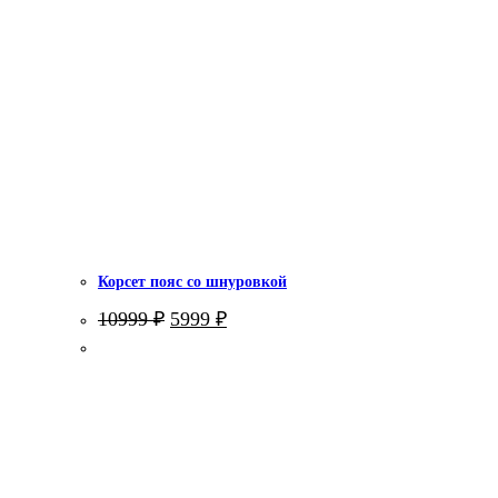
Корсет пояс со шнуровкой
Первоначальная
Текущая
10999
₽
5999
₽
цена
цена:
составляла
5999 ₽.
10999 ₽.