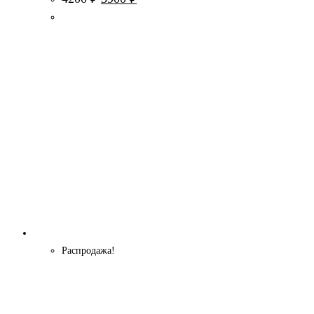
цена
цена:
составляла
3900 ₽.
4200 ₽.
Распродажа!