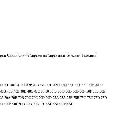
ерый
Синий
Синий
Сиреневый
Сиреневый
Телесный
Телесный
0D
40С
40С
42
42
42B
42B
42C
42C
42D
42D
42А
42А
42Е
42Е
44
44
48В
48В
48Е
48Е
48С
48С
50
50
50 B
50 B
50D
50D
50F
50F
50Е
50Е
0A
70A
70B
70B
70C
70C
70D
70D
75A
75A
75B
75B
75C
75C
75D
75D
90D
90E
90E
90В
90В
95C
95C
95D
95D
95E
95E