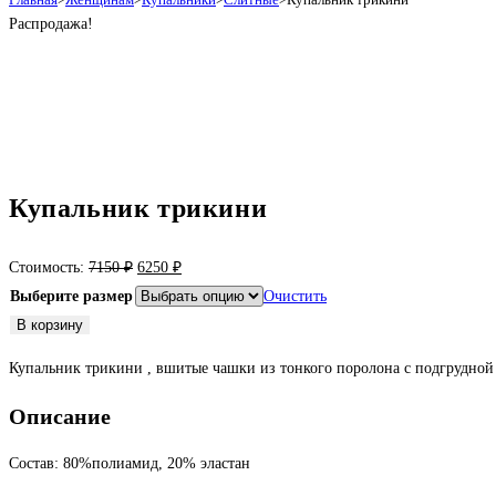
Распродажа!
Купальник трикини
Первоначальная
Текущая
Стоимость:
7150
₽
6250
₽
цена
цена:
Выберите размер
Очистить
составляла
6250 ₽.
Количество
В корзину
7150 ₽.
товара
Купальник трикини , вшитые чашки из тонкого поролона с подгрудной
Купальник
трикини
Описание
Состав: 80%полиамид, 20% эластан