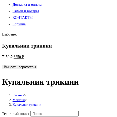
Доставка и оплата
Обмен и возврат
КОНТАКТЫ
Корзина
Выбрано:
Купальник трикини
Первоначальная
Текущая
7150
₽
6250
₽
цена
цена:
Выбрать параметры
составляла
6250 ₽.
7150 ₽.
Купальник трикини
Главная
>
Магазин
>
Купальник трикини
Текстовый поиск