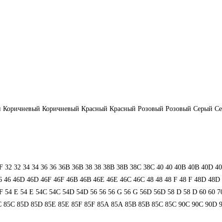
й
Коричневый
Коричневый
Красный
Красный
Розовый
Розовый
Серый
С
F
32
32
34
34
36
36
36B
36B
38
38
38B
38B
38С
38С
40
40
40B
40B
40D
4
6
46
46D
46D
46F
46F
46В
46В
46Е
46Е
46С
46С
48
48
48 F
48 F
48D
48D
F
54 Е
54 Е
54C
54C
54D
54D
56
56
56 G
56 G
56D
56D
58 D
58 D
60
60
7
C
85C
85D
85D
85E
85E
85F
85F
85А
85А
85В
85В
85С
85С
90C
90C
90D