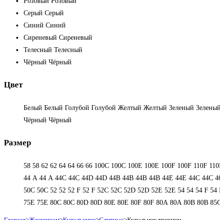
Розовый
Розовый
Серый
Серый
Синий
Синий
Сиреневый
Сиреневый
Телесный
Телесный
Чёрный
Чёрный
Цвет
Белый
Белый
Голубой
Голубой
Желтый
Желтый
Зеленый
Зелены
Чёрный
Чёрный
Размер
58
58
62
62
64
64
66
66
100C
100C
100E
100E
100F
100F
110F
110
44 А
44 А
44C
44C
44D
44D
44В
44В
44В
44В
44Е
44Е
44С
44С
4
50С
50С
52
52
52 F
52 F
52C
52C
52D
52D
52E
52E
54
54
54 F
54 
75E
75E
80C
80C
80D
80D
80E
80E
80F
80F
80А
80А
80В
80В
85
Главная
>
Женщинам
>
Купальники
>
Слитные
>
Купальник трикини