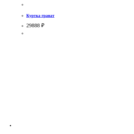
Куртка гранат
29888
₽