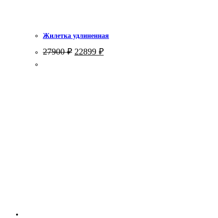
Жилетка удлиненная
Первоначальная
Текущая
27900
₽
22899
₽
цена
цена:
составляла
22899 ₽.
27900 ₽.