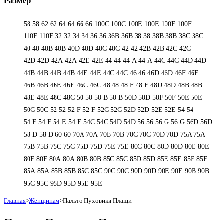
Размер
58
58
62
62
64
64
66
66
100C
100C
100E
100E
100F
100F
110F
110F
32
32
34
34
36
36
36B
36B
38
38
38B
38B
38С
38С
40
40
40B
40B
40D
40D
40С
40С
42
42
42B
42B
42C
42C
42D
42D
42А
42А
42Е
42Е
44
44
44 А
44 А
44C
44C
44D
44D
44В
44В
44В
44В
44Е
44Е
44С
44С
46
46
46D
46D
46F
46F
46В
46В
46Е
46Е
46С
46С
48
48
48 F
48 F
48D
48D
48В
48В
48Е
48Е
48С
48С
50
50
50 B
50 B
50D
50D
50F
50F
50Е
50Е
50С
50С
52
52
52 F
52 F
52C
52C
52D
52D
52E
52E
54
54
54 F
54 F
54 Е
54 Е
54C
54C
54D
54D
56
56
56 G
56 G
56D
56D
58 D
58 D
60
60
70A
70A
70B
70B
70C
70C
70D
70D
75A
75A
75B
75B
75C
75C
75D
75D
75E
75E
80C
80C
80D
80D
80E
80E
80F
80F
80А
80А
80В
80В
85C
85C
85D
85D
85E
85E
85F
85F
85А
85А
85В
85В
85С
85С
90C
90C
90D
90D
90E
90E
90В
90В
95C
95C
95D
95D
95E
95E
Главная
>
Женщинам
>
Пальто Пуховики Плащи