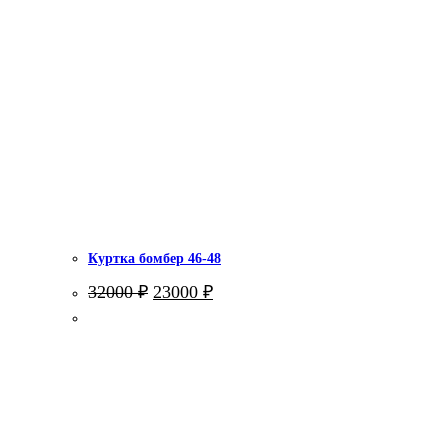
Куртка бомбер 46-48
Первоначальная
Текущая
32000
₽
23000
₽
цена
цена:
составляла
23000 ₽.
32000 ₽.