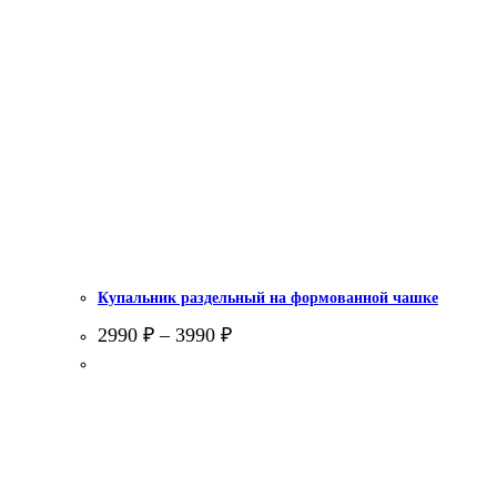
Купальник раздельный на формованной чашке
2990
₽
–
3990
₽