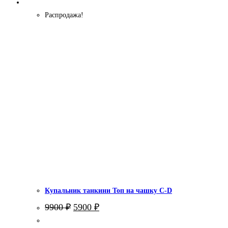
Распродажа!
Купальник танкини Топ на чашку С-D
Первоначальная
Текущая
9900
₽
5900
₽
цена
цена:
составляла
5900 ₽.