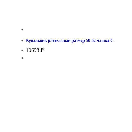
Купальник раздельный размер 50-52 чашка С
10698
₽