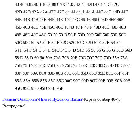
40
40
40B
40B
40D
40D
40С
40С
42
42
42B
42B
42C
42C
42D
42D
42А
42А
42Е
42Е
44
44
44 А
44 А
44C
44C
44D
44D
44В
44В
44В
44В
44Е
44Е
44С
44С
46
46
46D
46D
46F
46F
46В
46В
46Е
46Е
46С
46С
48
48
48 F
48 F
48D
48D
48В
48В
48Е
48Е
48С
48С
50
50
50 B
50 B
50D
50D
50F
50F
50Е
50Е
50С
50С
52
52
52 F
52 F
52C
52C
52D
52D
52E
52E
54
54
54 F
54 F
54 Е
54 Е
54C
54C
54D
54D
56
56
56 G
56 G
56D
56D
58 D
58 D
60
60
70A
70A
70B
70B
70C
70C
70D
70D
75A
75A
75B
75B
75C
75C
75D
75D
75E
75E
80C
80C
80D
80D
80E
80E
80F
80F
80А
80А
80В
80В
85C
85C
85D
85D
85E
85E
85F
85F
85А
85А
85В
85В
85С
85С
90C
90C
90D
90D
90E
90E
90В
90В
95C
95C
95D
95D
95E
95E
Главная
>
Женщинам
>
Пальто Пуховики Плащи
>
Куртка бомбер 46-48
Распродажа!