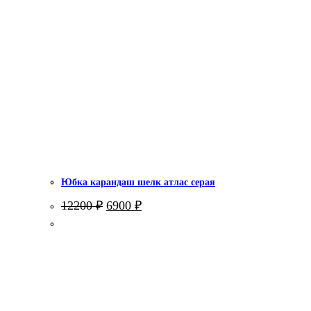
Юбка карандаш шелк атлас серая
Первоначальная
Текущая
12200
₽
6900
₽
цена
цена:
составляла
6900 ₽.
12200 ₽.