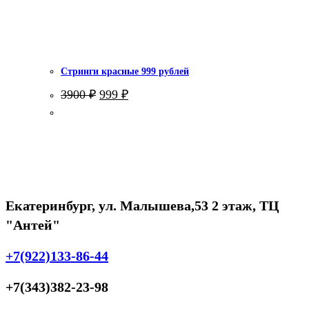
Стринги красные 999 рублей
Первоначальная
Текущая
3900
₽
999
₽
цена
цена:
составляла
999 ₽.
3900 ₽.
Екатеринбург, ул. Малышева,53 2 этаж, ТЦ
"Антей"
+7(922)133-86-44
+7(343)382-23-98