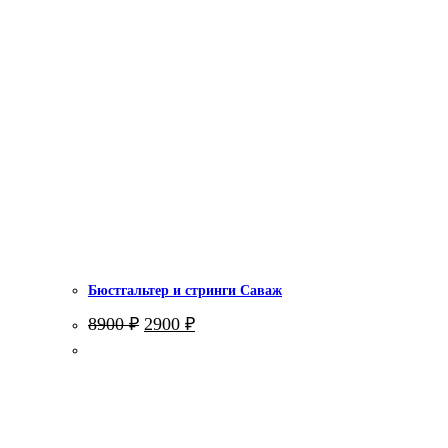
Бюстгальтер и стринги Саваж
Первоначальная
Текущая
8900
₽
2900
₽
цена
цена:
составляла
2900 ₽.
8900 ₽.