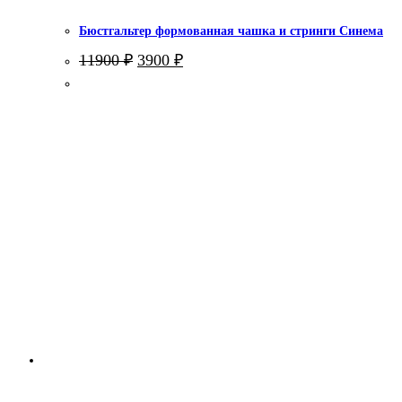
Бюстгальтер формованная чашка и стринги Синема
Первоначальная
Текущая
11900
₽
3900
₽
цена
цена:
составляла
3900 ₽.
11900 ₽.