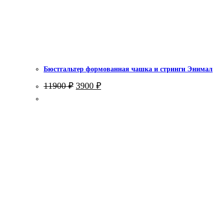
Бюстгальтер формованная чашка и стринги Энимал
Первоначальная
Текущая
11900
₽
3900
₽
цена
цена:
составляла
3900 ₽.
11900 ₽.