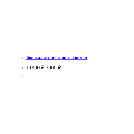
Бюстгальтер и стринги Энимал
Первоначальная
Текущая
11900
₽
3900
₽
цена
цена:
составляла
3900 ₽.
11900 ₽.