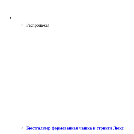
Распродажа!
Бюстгальтер формованная чашка и стринги Люкс