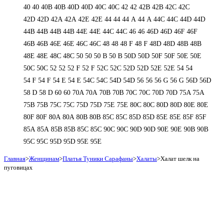
40
40
40B
40B
40D
40D
40С
40С
42
42
42B
42B
42C
42C
42D
42D
42А
42А
42Е
42Е
44
44
44 А
44 А
44C
44C
44D
44D
44В
44В
44В
44В
44Е
44Е
44С
44С
46
46
46D
46D
46F
46F
46В
46В
46Е
46Е
46С
46С
48
48
48 F
48 F
48D
48D
48В
48В
48Е
48Е
48С
48С
50
50
50 B
50 B
50D
50D
50F
50F
50Е
50Е
50С
50С
52
52
52 F
52 F
52C
52C
52D
52D
52E
52E
54
54
54 F
54 F
54 Е
54 Е
54C
54C
54D
54D
56
56
56 G
56 G
56D
56D
58 D
58 D
60
60
70A
70A
70B
70B
70C
70C
70D
70D
75A
75A
75B
75B
75C
75C
75D
75D
75E
75E
80C
80C
80D
80D
80E
80E
80F
80F
80А
80А
80В
80В
85C
85C
85D
85D
85E
85E
85F
85F
85А
85А
85В
85В
85С
85С
90C
90C
90D
90D
90E
90E
90В
90В
95C
95C
95D
95D
95E
95E
Главная
>
Женщинам
>
Платья Туники Сарафаны
>
Халаты
>
Халат шелк на
пуговицах