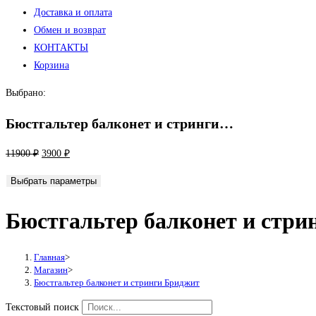
Доставка и оплата
Обмен и возврат
КОНТАКТЫ
Корзина
Выбрано:
Бюстгальтер балконет и стринги…
Первоначальная
Текущая
11900
₽
3900
₽
цена
цена:
Выбрать параметры
составляла
3900 ₽.
11900 ₽.
Бюстгальтер балконет и стри
Главная
>
Магазин
>
Бюстгальтер балконет и стринги Бриджит
Текстовый поиск