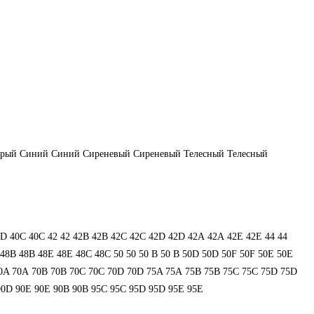
ерый
Синий
Синий
Сиреневый
Сиреневый
Телесный
Телесный
0D
40С
40С
42
42
42B
42B
42C
42C
42D
42D
42А
42А
42Е
42Е
44
44
48В
48В
48Е
48Е
48С
48С
50
50
50 B
50 B
50D
50D
50F
50F
50Е
50Е
0A
70A
70B
70B
70C
70C
70D
70D
75A
75A
75B
75B
75C
75C
75D
75D
90D
90E
90E
90В
90В
95C
95C
95D
95D
95E
95E