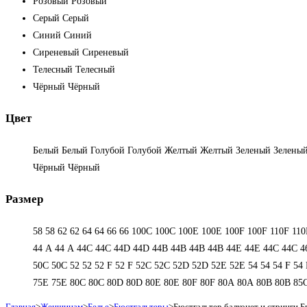
Розовый
Розовый
Серый
Серый
Синий
Синий
Сиреневый
Сиреневый
Телесный
Телесный
Чёрный
Чёрный
Цвет
Белый
Белый
Голубой
Голубой
Желтый
Желтый
Зеленый
Зелены
Чёрный
Чёрный
Размер
58
58
62
62
64
64
66
66
100C
100C
100E
100E
100F
100F
110F
110
44 А
44 А
44C
44C
44D
44D
44В
44В
44В
44В
44Е
44Е
44С
44С
4
50С
50С
52
52
52 F
52 F
52C
52C
52D
52D
52E
52E
54
54
54 F
54 
75E
75E
80C
80C
80D
80D
80E
80E
80F
80F
80А
80А
80В
80В
85
Главная
>
Женщинам
>
Белье
>
Бюстгальтеры
>
Бюстгальтер балконет и стринги 