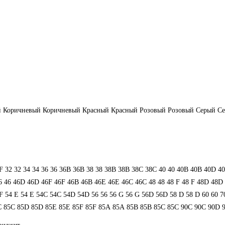
й
Коричневый
Коричневый
Красный
Красный
Розовый
Розовый
Серый
С
F
32
32
34
34
36
36
36B
36B
38
38
38B
38B
38С
38С
40
40
40B
40B
40D
4
6
46
46D
46D
46F
46F
46В
46В
46Е
46Е
46С
46С
48
48
48 F
48 F
48D
48D
F
54 Е
54 Е
54C
54C
54D
54D
56
56
56 G
56 G
56D
56D
58 D
58 D
60
60
7
C
85C
85D
85D
85E
85E
85F
85F
85А
85А
85В
85В
85С
85С
90C
90C
90D
Бриджит