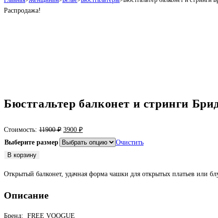
Распродажа!
Бюстгальтер балконет и стринги Бри
Первоначальная
Текущая
Стоимость:
11900
₽
3900
₽
цена
цена:
Выберите размер
Очистить
составляла
3900 ₽.
Количество
В корзину
11900 ₽.
товара
Открытый балконет, удачная форма чашки для открытых платьев или бл
Бюстгальтер
балконет
Описание
и
стринги
Бренд: FREE VOOGUE