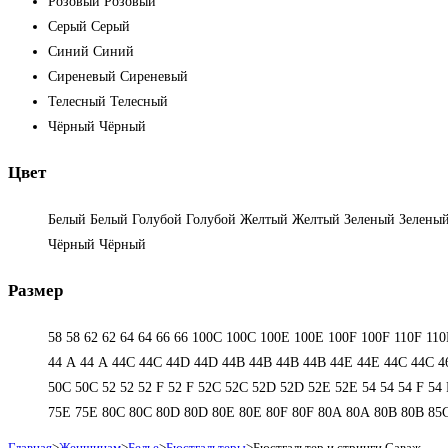
Розовый
Розовый
Серый
Серый
Синий
Синий
Сиреневый
Сиреневый
Телесный
Телесный
Чёрный
Чёрный
Цвет
Белый
Белый
Голубой
Голубой
Желтый
Желтый
Зеленый
Зелены
Чёрный
Чёрный
Размер
58
58
62
62
64
64
66
66
100C
100C
100E
100E
100F
100F
110F
110
44 А
44 А
44C
44C
44D
44D
44В
44В
44В
44В
44Е
44Е
44С
44С
4
50С
50С
52
52
52 F
52 F
52C
52C
52D
52D
52E
52E
54
54
54 F
54 
75E
75E
80C
80C
80D
80D
80E
80E
80F
80F
80А
80А
80В
80В
85
Главная
>
Женщинам
>
Белье
>
Бюстгальтеры
>
Бюстгальтер и стринги Саваж