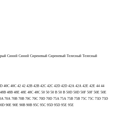
ерый
Синий
Синий
Сиреневый
Сиреневый
Телесный
Телесный
0D
40С
40С
42
42
42B
42B
42C
42C
42D
42D
42А
42А
42Е
42Е
44
44
48В
48В
48Е
48Е
48С
48С
50
50
50 B
50 B
50D
50D
50F
50F
50Е
50Е
0A
70A
70B
70B
70C
70C
70D
70D
75A
75A
75B
75B
75C
75C
75D
75D
90D
90E
90E
90В
90В
95C
95C
95D
95D
95E
95E