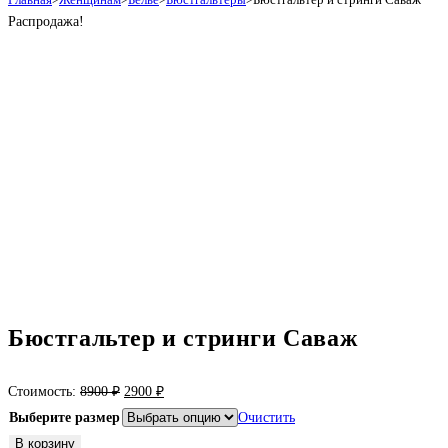
Распродажа!
Бюстгальтер и стринги Саваж
Первоначальная
Текущая
Стоимость:
8900
₽
2900
₽
цена
цена:
Выберите размер
Очистить
составляла
2900 ₽.
Количество
В корзину