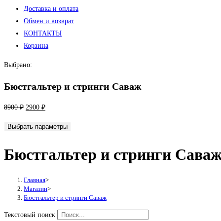
Доставка и оплата
Обмен и возврат
КОНТАКТЫ
Корзина
Выбрано:
Бюстгальтер и стринги Саваж
Первоначальная
Текущая
8900
₽
2900
₽
цена
цена:
Выбрать параметры
составляла
2900 ₽.
8900 ₽.
Бюстгальтер и стринги Сава
Главная
>
Магазин
>
Бюстгальтер и стринги Саваж
Текстовый поиск