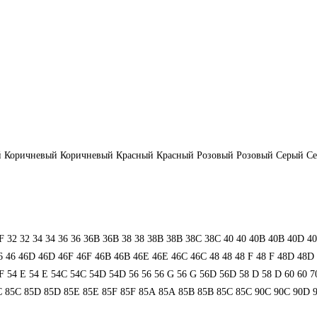
й
Коричневый
Коричневый
Красный
Красный
Розовый
Розовый
Серый
С
F
32
32
34
34
36
36
36B
36B
38
38
38B
38B
38С
38С
40
40
40B
40B
40D
4
6
46
46D
46D
46F
46F
46В
46В
46Е
46Е
46С
46С
48
48
48 F
48 F
48D
48D
F
54 Е
54 Е
54C
54C
54D
54D
56
56
56 G
56 G
56D
56D
58 D
58 D
60
60
7
C
85C
85D
85D
85E
85E
85F
85F
85А
85А
85В
85В
85С
85С
90C
90C
90D