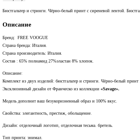
8900 ₽.
товара
Бюстгальтер и стринги. Чёрно-белый принт с сиреневой лентой. Бюстга
Бюстгальтер
и
Описание
стринги
Саваж
Бренд: FREE VOOGUE
Страна бренда: Италия.
Страна производитель: Италия.
Состав : 65% полиамид 27%эластан 8% хлопок.
Описание:
Комплект из двух изделий: бюстгальтер и стринги. Чёрно-белый принт
Эксклюзивный дизайн от Франческо из коллекции
«Savage».
Модель дополнит ваш безукоризненный образ и 100% вкус.
Свойства: элегантность, престиж, обольщение.
Дизайн: отделочный логотип, отделочная тесьма.
бретель.
Тип принта: энимал.