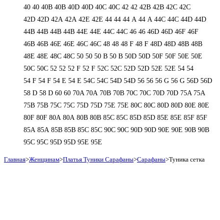
40
40
40B
40B
40D
40D
40С
40С
42
42
42B
42B
42C
42C
42D
42D
42А
42А
42Е
42Е
44
44
44 А
44 А
44C
44C
44D
44D
44В
44В
44В
44В
44Е
44Е
44С
44С
46
46
46D
46D
46F
46F
46В
46В
46Е
46Е
46С
46С
48
48
48 F
48 F
48D
48D
48В
48В
48Е
48Е
48С
48С
50
50
50 B
50 B
50D
50D
50F
50F
50Е
50Е
50С
50С
52
52
52 F
52 F
52C
52C
52D
52D
52E
52E
54
54
54 F
54 F
54 Е
54 Е
54C
54C
54D
54D
56
56
56 G
56 G
56D
56D
58 D
58 D
60
60
70A
70A
70B
70B
70C
70C
70D
70D
75A
75A
75B
75B
75C
75C
75D
75D
75E
75E
80C
80C
80D
80D
80E
80E
80F
80F
80А
80А
80В
80В
85C
85C
85D
85D
85E
85E
85F
85F
85А
85А
85В
85В
85С
85С
90C
90C
90D
90D
90E
90E
90В
90В
95C
95C
95D
95D
95E
95E
Главная
>
Женщинам
>
Платья Туники Сарафаны
>
Сарафаны
>
Туника сетка