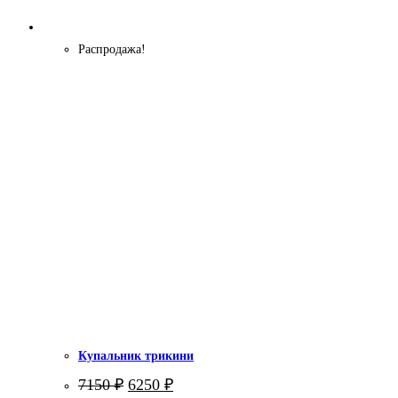
Распродажа!
Купальник трикини
Первоначальная
Текущая
7150
₽
6250
₽