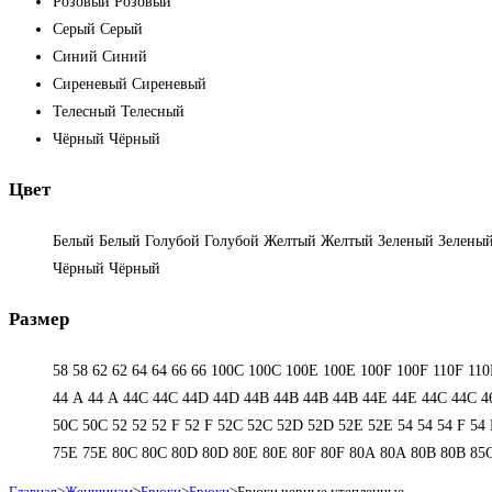
Розовый
Розовый
Серый
Серый
Синий
Синий
Сиреневый
Сиреневый
Телесный
Телесный
Чёрный
Чёрный
Цвет
Белый
Белый
Голубой
Голубой
Желтый
Желтый
Зеленый
Зелены
Чёрный
Чёрный
Размер
58
58
62
62
64
64
66
66
100C
100C
100E
100E
100F
100F
110F
110
44 А
44 А
44C
44C
44D
44D
44В
44В
44В
44В
44Е
44Е
44С
44С
4
50С
50С
52
52
52 F
52 F
52C
52C
52D
52D
52E
52E
54
54
54 F
54 
75E
75E
80C
80C
80D
80D
80E
80E
80F
80F
80А
80А
80В
80В
85
Главная
>
Женщинам
>
Брюки
>
Брюки
>
Брюки черные утепленные