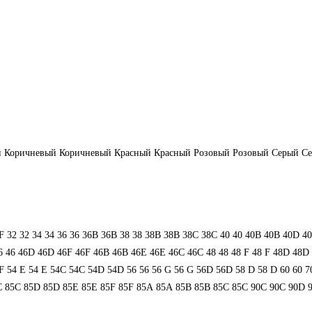
й
Коричневый
Коричневый
Красный
Красный
Розовый
Розовый
Серый
С
F
32
32
34
34
36
36
36B
36B
38
38
38B
38B
38С
38С
40
40
40B
40B
40D
4
6
46
46D
46D
46F
46F
46В
46В
46Е
46Е
46С
46С
48
48
48 F
48 F
48D
48D
F
54 Е
54 Е
54C
54C
54D
54D
56
56
56 G
56 G
56D
56D
58 D
58 D
60
60
7
C
85C
85D
85D
85E
85E
85F
85F
85А
85А
85В
85В
85С
85С
90C
90C
90D