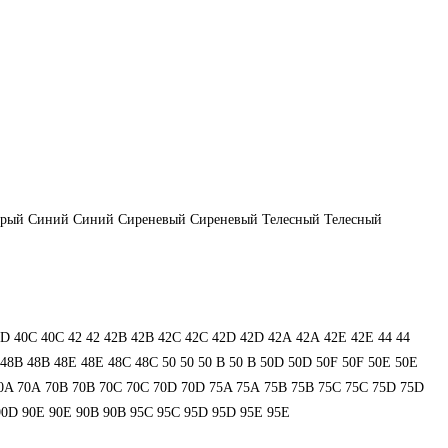
ерый
Синий
Синий
Сиреневый
Сиреневый
Телесный
Телесный
0D
40С
40С
42
42
42B
42B
42C
42C
42D
42D
42А
42А
42Е
42Е
44
44
48В
48В
48Е
48Е
48С
48С
50
50
50 B
50 B
50D
50D
50F
50F
50Е
50Е
0A
70A
70B
70B
70C
70C
70D
70D
75A
75A
75B
75B
75C
75C
75D
75D
90D
90E
90E
90В
90В
95C
95C
95D
95D
95E
95E