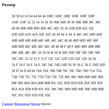
Размер
58
58
62
62
64
64
66
66
100C
100C
100E
100E
100F
100F
110F
110F
32
32
34
34
36
36
36B
36B
38
38
38B
38B
38С
38С
40
40
40B
40B
40D
40D
40С
40С
42
42
42B
42B
42C
42C
42D
42D
42А
42А
42Е
42Е
44
44
44 А
44 А
44C
44C
44D
44D
44В
44В
44В
44В
44Е
44Е
44С
44С
46
46
46D
46D
46F
46F
46В
46В
46Е
46Е
46С
46С
48
48
48 F
48 F
48D
48D
48В
48В
48Е
48Е
48С
48С
50
50
50 B
50 B
50D
50D
50F
50F
50Е
50Е
50С
50С
52
52
52 F
52 F
52C
52C
52D
52D
52E
52E
54
54
54 F
54 F
54 Е
54 Е
54C
54C
54D
54D
56
56
56 G
56 G
56D
56D
58 D
58 D
60
60
70A
70A
70B
70B
70C
70C
70D
70D
75A
75A
75B
75B
75C
75C
75D
75D
75E
75E
80C
80C
80D
80D
80E
80E
80F
80F
80А
80А
80В
80В
85C
85C
85D
85D
85E
85E
85F
85F
85А
85А
85В
85В
85С
85С
90C
90C
90D
90D
90E
90E
90В
90В
95C
95C
95D
95D
95E
95E
Главная
>
Женщинам
>
Брюки
>
Брюки