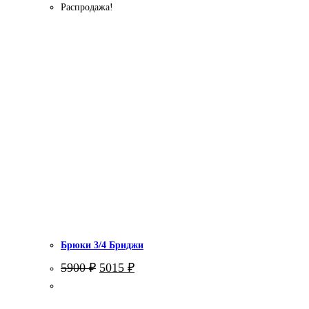
Распродажа!
Брюки 3/4 Бриджи
Первоначальная
Текущая
5900
₽
5015
₽
цена
цена:
составляла
5015 ₽.
5900 ₽.