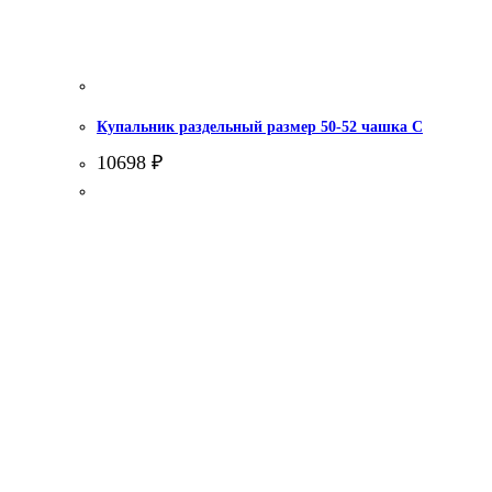
Купальник раздельный размер 50-52 чашка С
10698
₽