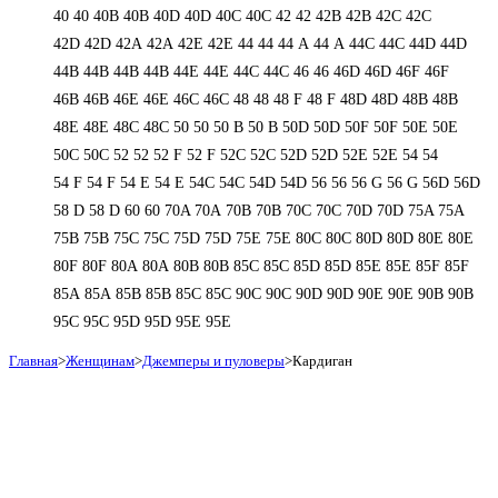
40
40
40B
40B
40D
40D
40С
40С
42
42
42B
42B
42C
42C
42D
42D
42А
42А
42Е
42Е
44
44
44 А
44 А
44C
44C
44D
44D
44В
44В
44В
44В
44Е
44Е
44С
44С
46
46
46D
46D
46F
46F
46В
46В
46Е
46Е
46С
46С
48
48
48 F
48 F
48D
48D
48В
48В
48Е
48Е
48С
48С
50
50
50 B
50 B
50D
50D
50F
50F
50Е
50Е
50С
50С
52
52
52 F
52 F
52C
52C
52D
52D
52E
52E
54
54
54 F
54 F
54 Е
54 Е
54C
54C
54D
54D
56
56
56 G
56 G
56D
56D
58 D
58 D
60
60
70A
70A
70B
70B
70C
70C
70D
70D
75A
75A
75B
75B
75C
75C
75D
75D
75E
75E
80C
80C
80D
80D
80E
80E
80F
80F
80А
80А
80В
80В
85C
85C
85D
85D
85E
85E
85F
85F
85А
85А
85В
85В
85С
85С
90C
90C
90D
90D
90E
90E
90В
90В
95C
95C
95D
95D
95E
95E
Главная
>
Женщинам
>
Джемперы и пуловеры
>
Кардиган