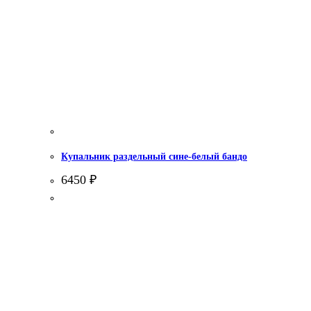
Купальник раздельный сине-белый бандо
6450
₽