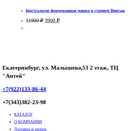
Бюстгальтер формованная чашка и стринги Винтаж
Первоначальная
Текущая
11900
₽
3900
₽
цена
цена:
составляла
3900 ₽.
11900 ₽.
Екатеринбург, ул. Малышева,53 2 этаж, ТЦ
"Антей"
+7(922)133-86-44
+7(343)382-23-98
КАТАЛОГ
О КОМПАНИИ
Доставка и оплата