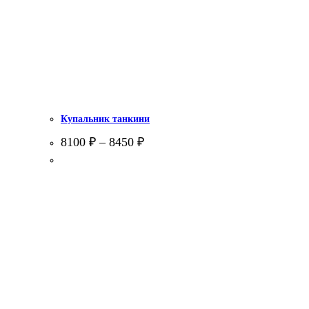
Купальник танкини
8100
₽
–
8450
₽