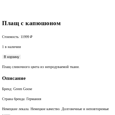
Плащ с капюшоном
Стоимость:
11999
₽
1 в наличии
Количество
В корзину
товара
Плащ сливочного цвета из непродуваемой ткани.
Плащ
с
Описание
капюшоном
Бренд: Green Goose
Страна бренда: Германия
Немецкие лекала. Немецкое качество. Долговечные и неповторимые