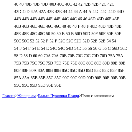
40
40
40B
40B
40D
40D
40С
40С
42
42
42B
42B
42C
42C
42D
42D
42А
42А
42Е
42Е
44
44
44 А
44 А
44C
44C
44D
44D
44В
44В
44В
44В
44Е
44Е
44С
44С
46
46
46D
46D
46F
46F
46В
46В
46Е
46Е
46С
46С
48
48
48 F
48 F
48D
48D
48В
48В
48Е
48Е
48С
48С
50
50
50 B
50 B
50D
50D
50F
50F
50Е
50Е
50С
50С
52
52
52 F
52 F
52C
52C
52D
52D
52E
52E
54
54
54 F
54 F
54 Е
54 Е
54C
54C
54D
54D
56
56
56 G
56 G
56D
56D
58 D
58 D
60
60
70A
70A
70B
70B
70C
70C
70D
70D
75A
75A
75B
75B
75C
75C
75D
75D
75E
75E
80C
80C
80D
80D
80E
80E
80F
80F
80А
80А
80В
80В
85C
85C
85D
85D
85E
85E
85F
85F
85А
85А
85В
85В
85С
85С
90C
90C
90D
90D
90E
90E
90В
90В
95C
95C
95D
95D
95E
95E
Главная
>
Женщинам
>
Пальто Пуховики Плащи
>
Плащ с капюшоном