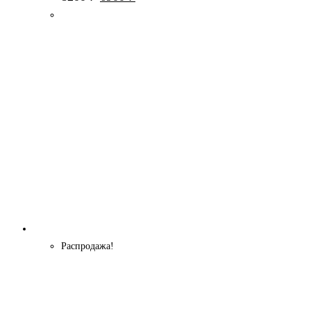
цена
цена:
составляла
6900 ₽.
8200 ₽.
Распродажа!