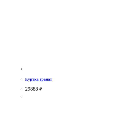
Куртка гранат
29888
₽