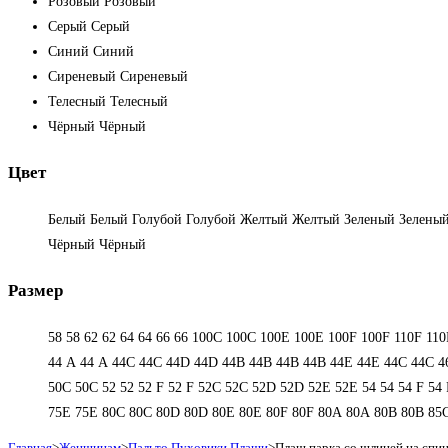
Розовый
Розовый
Серый
Серый
Синий
Синий
Сиреневый
Сиреневый
Телесный
Телесный
Чёрный
Чёрный
Цвет
Белый
Белый
Голубой
Голубой
Желтый
Желтый
Зеленый
Зелены
Чёрный
Чёрный
Размер
58
58
62
62
64
64
66
66
100C
100C
100E
100E
100F
100F
110F
110
44 А
44 А
44C
44C
44D
44D
44В
44В
44В
44В
44Е
44Е
44С
44С
4
50С
50С
52
52
52 F
52 F
52C
52C
52D
52D
52E
52E
54
54
54 F
54 
75E
75E
80C
80C
80D
80D
80E
80E
80F
80F
80А
80А
80В
80В
85
Главная
>
Женщинам
>
Пальто Пуховики Плащи
>
Плащ парка со шлицей на спи