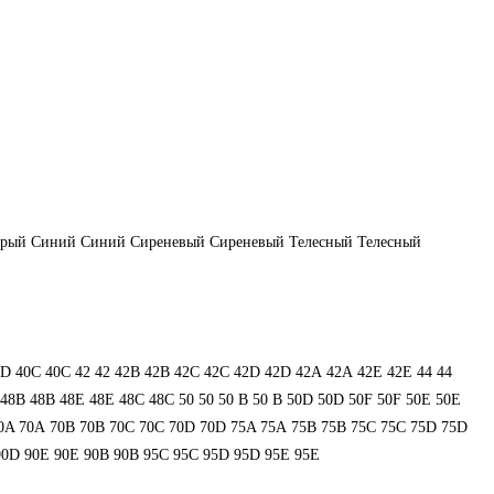
ерый
Синий
Синий
Сиреневый
Сиреневый
Телесный
Телесный
0D
40С
40С
42
42
42B
42B
42C
42C
42D
42D
42А
42А
42Е
42Е
44
44
48В
48В
48Е
48Е
48С
48С
50
50
50 B
50 B
50D
50D
50F
50F
50Е
50Е
0A
70A
70B
70B
70C
70C
70D
70D
75A
75A
75B
75B
75C
75C
75D
75D
90D
90E
90E
90В
90В
95C
95C
95D
95D
95E
95E