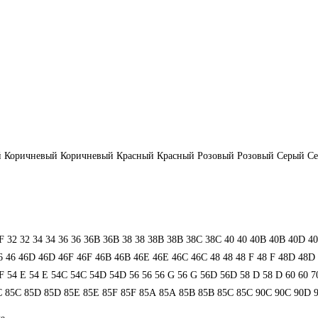
й
Коричневый
Коричневый
Красный
Красный
Розовый
Розовый
Серый
С
F
32
32
34
34
36
36
36B
36B
38
38
38B
38B
38С
38С
40
40
40B
40B
40D
4
6
46
46D
46D
46F
46F
46В
46В
46Е
46Е
46С
46С
48
48
48 F
48 F
48D
48D
F
54 Е
54 Е
54C
54C
54D
54D
56
56
56 G
56 G
56D
56D
58 D
58 D
60
60
7
C
85C
85D
85D
85E
85E
85F
85F
85А
85А
85В
85В
85С
85С
90C
90C
90D
не