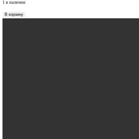
1 в наличии
Количество
В корзину
товара
Плащ
парка
со
шлицей
на
спине