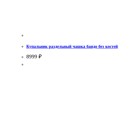
Купальник раздельный чашка бандо без костей
8999
₽