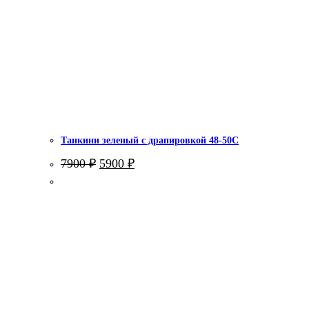
Танкини зеленый с драпировкой 48-50С
Первоначальная
Текущая
7900
₽
5900
₽
цена
цена:
составляла
5900 ₽.
7900 ₽.