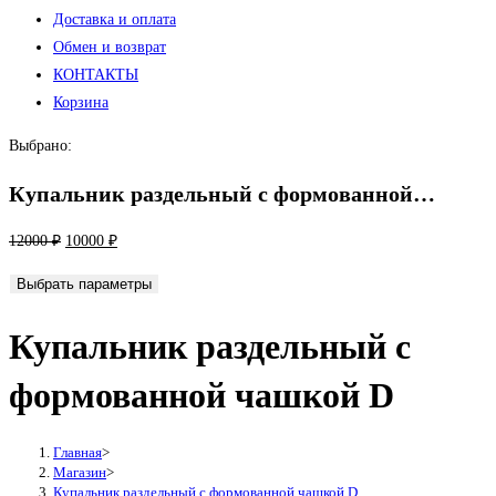
Доставка и оплата
Обмен и возврат
КОНТАКТЫ
Корзина
Выбрано:
Купальник раздельный с формованной…
Первоначальная
Текущая
12000
₽
10000
₽
цена
цена:
Выбрать параметры
составляла
10000 ₽.
12000 ₽.
Купальник раздельный с
формованной чашкой D
Главная
>
Магазин
>
Купальник раздельный с формованной чашкой D