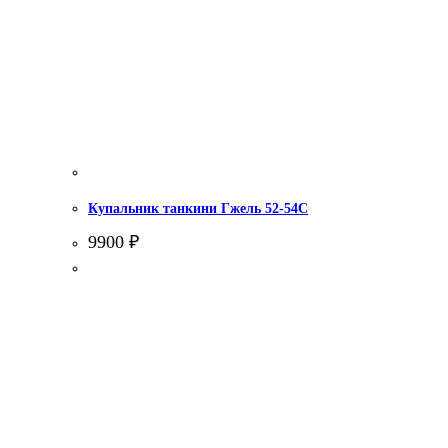
Купальник танкини Гжель 52-54С
9900
₽