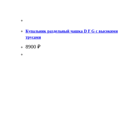
Купальник раздельный чашка D F G с высокими
трусами
8900
₽