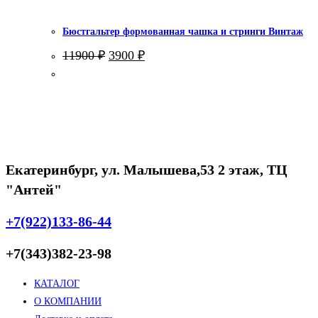
Бюстгальтер формованная чашка и стринги Винтаж
Первоначальная
Текущая
11900
₽
3900
₽
цена
цена:
составляла
3900 ₽.
11900 ₽.
Екатеринбург, ул. Малышева,53 2 этаж, ТЦ
"Антей"
+7(922)133-86-44
+7(343)382-23-98
КАТАЛОГ
О КОМПАНИИ