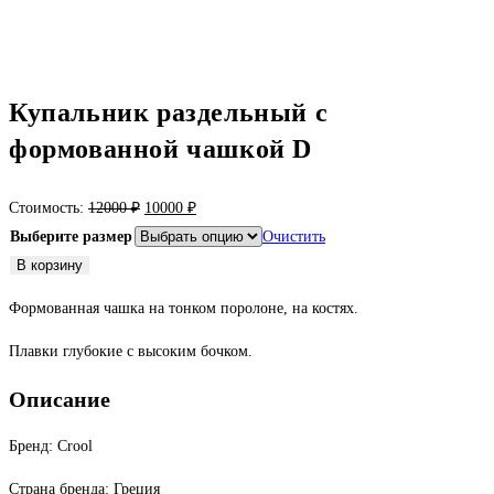
Купальник раздельный с
формованной чашкой D
Первоначальная
Текущая
Стоимость:
12000
₽
10000
₽
цена
цена:
Выберите размер
Очистить
составляла
10000 ₽.
Количество
В корзину
12000 ₽.
товара
Формованная чашка на тонком поролоне, на костях.
Купальник
раздельный
Плавки глубокие с высоким бочком.
с
Описание
формованной
чашкой
Бренд: Crool
D
Страна бренда: Греция