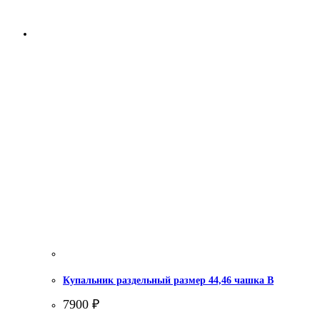
Купальник раздельный размер 44,46 чашка В
7900
₽