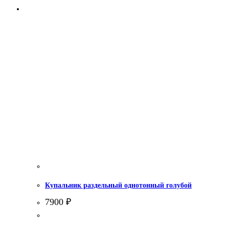
Купальник раздельный однотонный голубой
7900
₽