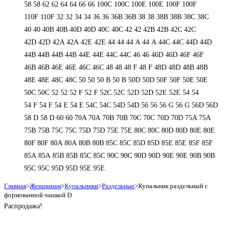
58
58
62
62
64
64
66
66
100C
100C
100E
100E
100F
100F
110F
110F
32
32
34
34
36
36
36B
36B
38
38
38B
38B
38С
38С
40
40
40B
40B
40D
40D
40С
40С
42
42
42B
42B
42C
42C
42D
42D
42А
42А
42Е
42Е
44
44
44 А
44 А
44C
44C
44D
44D
44В
44В
44В
44В
44Е
44Е
44С
44С
46
46
46D
46D
46F
46F
46В
46В
46Е
46Е
46С
46С
48
48
48 F
48 F
48D
48D
48В
48В
48Е
48Е
48С
48С
50
50
50 B
50 B
50D
50D
50F
50F
50Е
50Е
50С
50С
52
52
52 F
52 F
52C
52C
52D
52D
52E
52E
54
54
54 F
54 F
54 Е
54 Е
54C
54C
54D
54D
56
56
56 G
56 G
56D
56D
58 D
58 D
60
60
70A
70A
70B
70B
70C
70C
70D
70D
75A
75A
75B
75B
75C
75C
75D
75D
75E
75E
80C
80C
80D
80D
80E
80E
80F
80F
80А
80А
80В
80В
85C
85C
85D
85D
85E
85E
85F
85F
85А
85А
85В
85В
85С
85С
90C
90C
90D
90D
90E
90E
90В
90В
95C
95C
95D
95D
95E
95E
Главная
>
Женщинам
>
Купальники
>
Раздельные
>
Купальник раздельный с
формованной чашкой D
Распродажа!