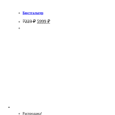
Бюстгальтер
Первоначальная
Текущая
7223
₽
5999
₽
цена
цена:
составляла
5999 ₽.
7223 ₽.
Распродажа!