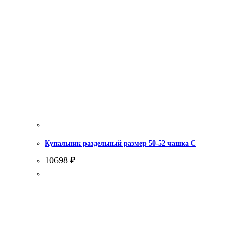
Купальник раздельный размер 50-52 чашка С
10698
₽