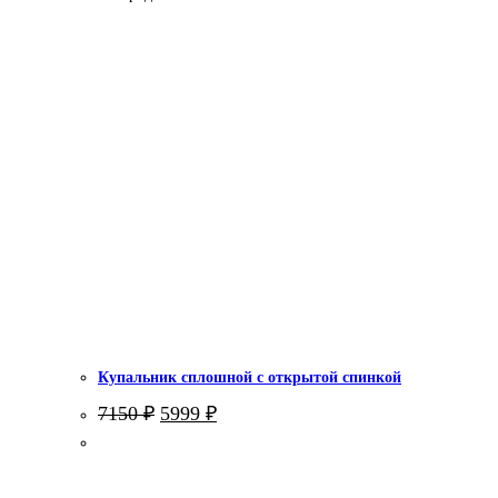
Купальник сплошной с открытой спинкой
Первоначальная
Текущая
7150
₽
5999
₽
цена
цена:
составляла
5999 ₽.
7150 ₽.