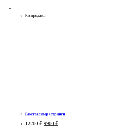
Распродажа!
Бюстгальтер+стринги
Первоначальная
Текущая
12200
₽
9900
₽
цена
цена: