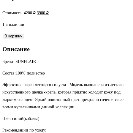
Первоначальная
Текущая
Стоимость:
4200
₽
3900
₽
цена
цена:
1 в наличии
составляла
3900 ₽.
4200 ₽.
Количество
В корзину
товара
Описание
Парео
Бренд: SUNFLAIR
Состав:100% полиэстер
Эффектное парео летящего силуэта . Модель выполнена из легкого
искусственного шёлка -крепа, которая приятно холодит кожу под
жарким солнцем. Яркий однотонный цвет прекрасно сочетается со
всеми купальниками данной коллекции.
Цвет:синий(кобальт)
Рекомендации по уходу: