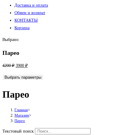
Доставка и оплата
Обмен и возврат
КОНТАКТЫ
Корзина
Выбрано:
Парео
Первоначальная
Текущая
4200
₽
3900
₽
цена
цена:
Выбрать параметры
составляла
3900 ₽.
4200 ₽.
Парео
Главная
>
Магазин
>
Парео
Текстовый поиск