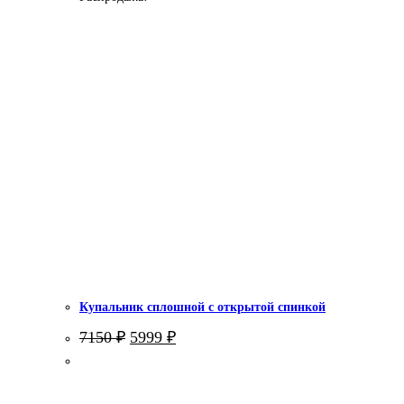
Купальник сплошной с открытой спинкой
Первоначальная
Текущая
7150
₽
5999
₽
цена
цена:
составляла
5999 ₽.
7150 ₽.