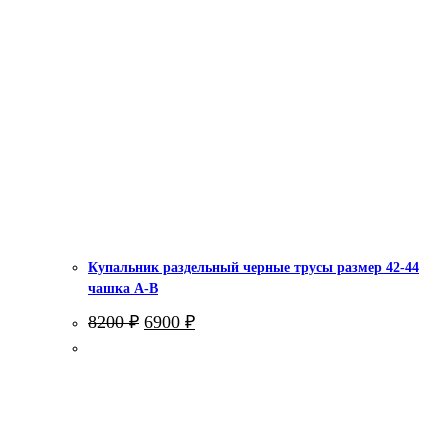
Купальник раздельный черные трусы размер 42-44
чашка А-В
Первоначальная
Текущая
8200
₽
6900
₽
цена
цена:
составляла
6900 ₽.
8200 ₽.