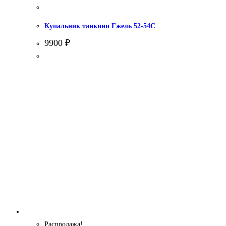
Купальник танкини Гжель 52-54С
9900
₽
Распродажа!