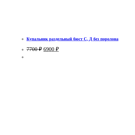
Купальник раздельный бюст С, Д без поролона
Первоначальная
Текущая
7700
₽
6900
₽
цена
цена:
составляла
6900 ₽.
7700 ₽.