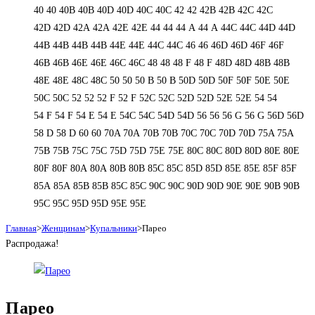
40
40
40B
40B
40D
40D
40С
40С
42
42
42B
42B
42C
42C
42D
42D
42А
42А
42Е
42Е
44
44
44 А
44 А
44C
44C
44D
44D
44В
44В
44В
44В
44Е
44Е
44С
44С
46
46
46D
46D
46F
46F
46В
46В
46Е
46Е
46С
46С
48
48
48 F
48 F
48D
48D
48В
48В
48Е
48Е
48С
48С
50
50
50 B
50 B
50D
50D
50F
50F
50Е
50Е
50С
50С
52
52
52 F
52 F
52C
52C
52D
52D
52E
52E
54
54
54 F
54 F
54 Е
54 Е
54C
54C
54D
54D
56
56
56 G
56 G
56D
56D
58 D
58 D
60
60
70A
70A
70B
70B
70C
70C
70D
70D
75A
75A
75B
75B
75C
75C
75D
75D
75E
75E
80C
80C
80D
80D
80E
80E
80F
80F
80А
80А
80В
80В
85C
85C
85D
85D
85E
85E
85F
85F
85А
85А
85В
85В
85С
85С
90C
90C
90D
90D
90E
90E
90В
90В
95C
95C
95D
95D
95E
95E
Главная
>
Женщинам
>
Купальники
>
Парео
Распродажа!
Парео