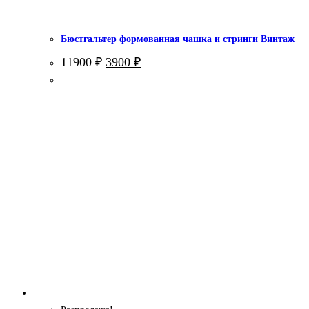
Бюстгальтер формованная чашка и стринги Винтаж
Первоначальная
Текущая
11900
₽
3900
₽
цена
цена:
составляла
3900 ₽.
11900 ₽.