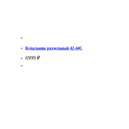
Купальник раздельный 42-44С
6999
₽