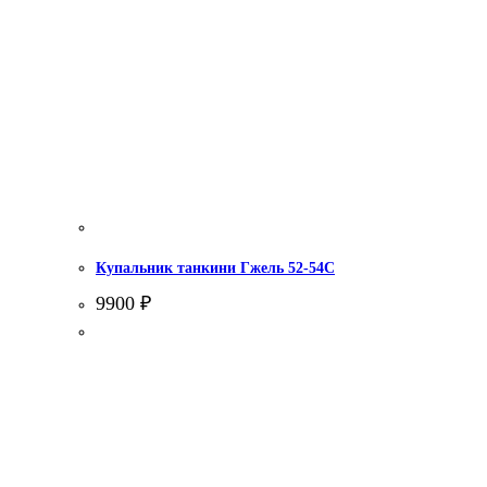
Купальник танкини Гжель 52-54С
9900
₽