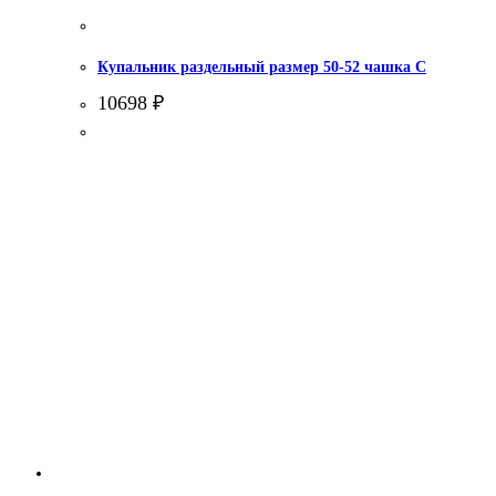
Купальник раздельный размер 50-52 чашка С
10698
₽