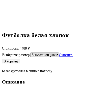
Футболка белая хлопок
Стоимость:
4488
₽
Выберите размер
Очистить
Количество
В корзину
товара
Белая футболка в синюю полоску.
Футболка
белая
Описание
хлопок