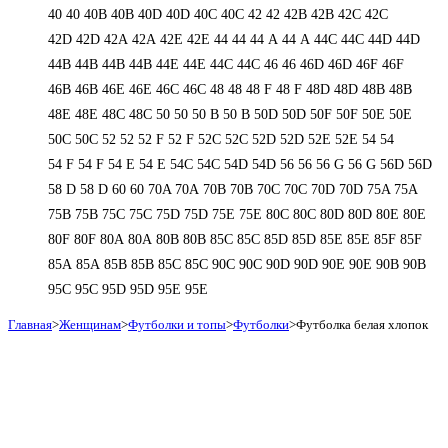
40
40
40B
40B
40D
40D
40С
40С
42
42
42B
42B
42C
42C
42D
42D
42А
42А
42Е
42Е
44
44
44 А
44 А
44C
44C
44D
44D
44В
44В
44В
44В
44Е
44Е
44С
44С
46
46
46D
46D
46F
46F
46В
46В
46Е
46Е
46С
46С
48
48
48 F
48 F
48D
48D
48В
48В
48Е
48Е
48С
48С
50
50
50 B
50 B
50D
50D
50F
50F
50Е
50Е
50С
50С
52
52
52 F
52 F
52C
52C
52D
52D
52E
52E
54
54
54 F
54 F
54 Е
54 Е
54C
54C
54D
54D
56
56
56 G
56 G
56D
56D
58 D
58 D
60
60
70A
70A
70B
70B
70C
70C
70D
70D
75A
75A
75B
75B
75C
75C
75D
75D
75E
75E
80C
80C
80D
80D
80E
80E
80F
80F
80А
80А
80В
80В
85C
85C
85D
85D
85E
85E
85F
85F
85А
85А
85В
85В
85С
85С
90C
90C
90D
90D
90E
90E
90В
90В
95C
95C
95D
95D
95E
95E
Главная
>
Женщинам
>
Футболки и топы
>
Футболки
>
Футболка белая хлопок