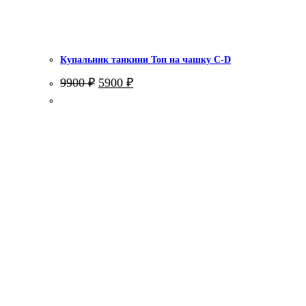
Купальник танкини Топ на чашку С-D
Первоначальная
Текущая
9900
₽
5900
₽
цена
цена:
составляла
5900 ₽.
9900 ₽.