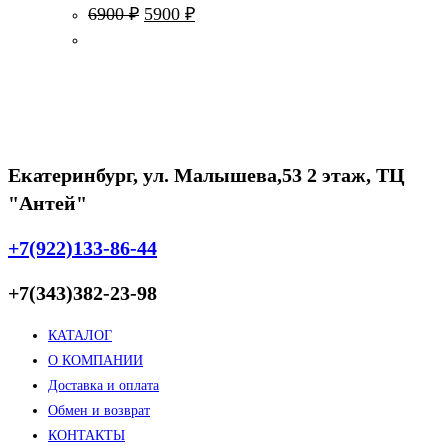
Первоначальная
Текущая
6900
₽
5900
₽
цена
цена:
составляла
5900 ₽.
6900 ₽.
Екатеринбург, ул. Малышева,53 2 этаж, ТЦ
"Антей"
+7(922)133-86-44
+7(343)382-23-98
КАТАЛОГ
О КОМПАНИИ
Доставка и оплата
Обмен и возврат
КОНТАКТЫ