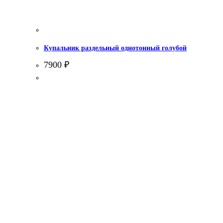
Купальник раздельный однотонный голубой
7900
₽