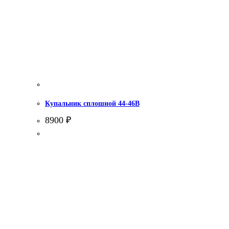
Купальник сплошной 44-46В
8900
₽