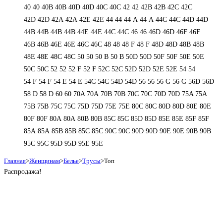
40
40
40B
40B
40D
40D
40С
40С
42
42
42B
42B
42C
42C
42D
42D
42А
42А
42Е
42Е
44
44
44 А
44 А
44C
44C
44D
44D
44В
44В
44В
44В
44Е
44Е
44С
44С
46
46
46D
46D
46F
46F
46В
46В
46Е
46Е
46С
46С
48
48
48 F
48 F
48D
48D
48В
48В
48Е
48Е
48С
48С
50
50
50 B
50 B
50D
50D
50F
50F
50Е
50Е
50С
50С
52
52
52 F
52 F
52C
52C
52D
52D
52E
52E
54
54
54 F
54 F
54 Е
54 Е
54C
54C
54D
54D
56
56
56 G
56 G
56D
56D
58 D
58 D
60
60
70A
70A
70B
70B
70C
70C
70D
70D
75A
75A
75B
75B
75C
75C
75D
75D
75E
75E
80C
80C
80D
80D
80E
80E
80F
80F
80А
80А
80В
80В
85C
85C
85D
85D
85E
85E
85F
85F
85А
85А
85В
85В
85С
85С
90C
90C
90D
90D
90E
90E
90В
90В
95C
95C
95D
95D
95E
95E
Главная
>
Женщинам
>
Белье
>
Трусы
>
Топ
Распродажа!