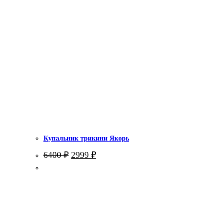
Купальник трикини Якорь
Первоначальная
Текущая
6400
₽
2999
₽
цена
цена:
составляла
2999 ₽.
6400 ₽.