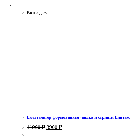
Распродажа!
Бюстгальтер формованная чашка и стринги Винтаж
Первоначальная
Текущая
11900
₽
3900
₽
цена
цена: