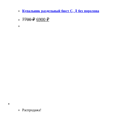
Купальник раздельный бюст С, Д без поролона
Первоначальная
Текущая
7700
₽
6900
₽
цена
цена:
составляла
6900 ₽.
7700 ₽.
Распродажа!