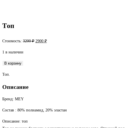
Топ
Первоначальная
Текущая
Стоимость:
3200
₽
2900
₽
цена
цена:
1 в наличии
составляла
2900 ₽.
3200 ₽.
Количество
В корзину
товара
Топ.
Топ
Описание
Бренд: MEY
Состав : 80% полиамид, 20% эластан
Описание: топ