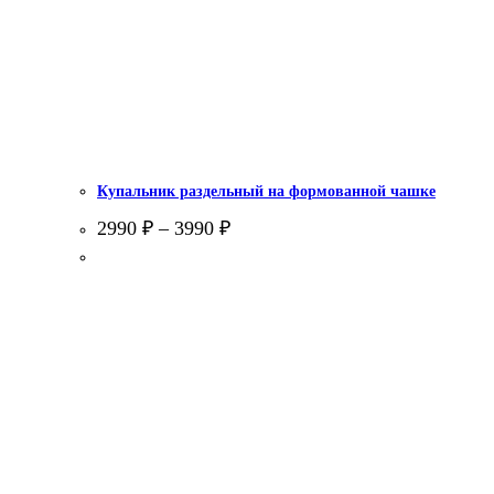
Купальник раздельный на формованной чашке
2990
₽
–
3990
₽