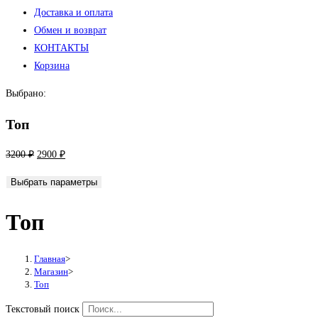
Доставка и оплата
Обмен и возврат
КОНТАКТЫ
Корзина
Выбрано:
Топ
Первоначальная
Текущая
3200
₽
2900
₽
цена
цена:
Выбрать параметры
составляла
2900 ₽.
3200 ₽.
Топ
Главная
>
Магазин
>
Топ
Текстовый поиск