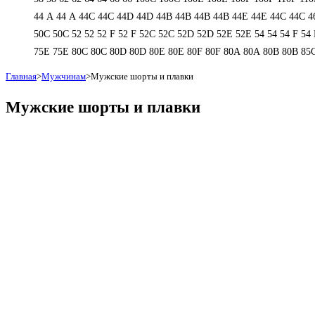
44 А
44 А
44C
44C
44D
44D
44В
44В
44В
44В
44Е
44Е
44С
44С
4
50С
50С
52
52
52 F
52 F
52C
52C
52D
52D
52E
52E
54
54
54 F
54 
75E
75E
80C
80C
80D
80D
80E
80E
80F
80F
80А
80А
80В
80В
85
Главная
>
Мужчинам
>
Мужские шорты и плавки
Мужские шорты и плавки