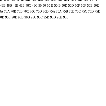
48В
48В
48Е
48Е
48С
48С
50
50
50 B
50 B
50D
50D
50F
50F
50Е
50Е
0A
70A
70B
70B
70C
70C
70D
70D
75A
75A
75B
75B
75C
75C
75D
75D
90D
90E
90E
90В
90В
95C
95C
95D
95D
95E
95E