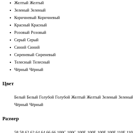
Желтый
Желтый
Зеленый
Зеленый
Коричневый
Коричневый
Красный
Красный
Розовый
Розовый
Серый
Серый
Синий
Синий
Сиреневый
Сиреневый
Телесный
Телесный
Чёрный
Чёрный
Цвет
Белый
Белый
Голубой
Голубой
Желтый
Желтый
Зеленый
Зелены
Чёрный
Чёрный
Размер
58
58
62
62
64
64
66
66
100C
100C
100E
100E
100F
100F
110F
110