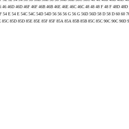
6
46
46D
46D
46F
46F
46В
46В
46Е
46Е
46С
46С
48
48
48 F
48 F
48D
48D
F
54 Е
54 Е
54C
54C
54D
54D
56
56
56 G
56 G
56D
56D
58 D
58 D
60
60
7
C
85C
85D
85D
85E
85E
85F
85F
85А
85А
85В
85В
85С
85С
90C
90C
90D