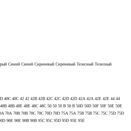
ерый
Синий
Синий
Сиреневый
Сиреневый
Телесный
Телесный
0D
40С
40С
42
42
42B
42B
42C
42C
42D
42D
42А
42А
42Е
42Е
44
44
48В
48В
48Е
48Е
48С
48С
50
50
50 B
50 B
50D
50D
50F
50F
50Е
50Е
0A
70A
70B
70B
70C
70C
70D
70D
75A
75A
75B
75B
75C
75C
75D
75D
90D
90E
90E
90В
90В
95C
95C
95D
95D
95E
95E