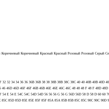
й
Коричневый
Коричневый
Красный
Красный
Розовый
Розовый
Серый
С
F
32
32
34
34
36
36
36B
36B
38
38
38B
38B
38С
38С
40
40
40B
40B
40D
4
6
46
46D
46D
46F
46F
46В
46В
46Е
46Е
46С
46С
48
48
48 F
48 F
48D
48D
F
54 Е
54 Е
54C
54C
54D
54D
56
56
56 G
56 G
56D
56D
58 D
58 D
60
60
7
C
85C
85D
85D
85E
85E
85F
85F
85А
85А
85В
85В
85С
85С
90C
90C
90D