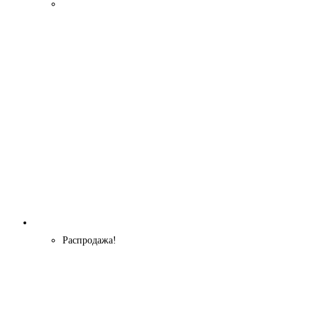
составляла
2999 ₽.
6400 ₽.
Распродажа!