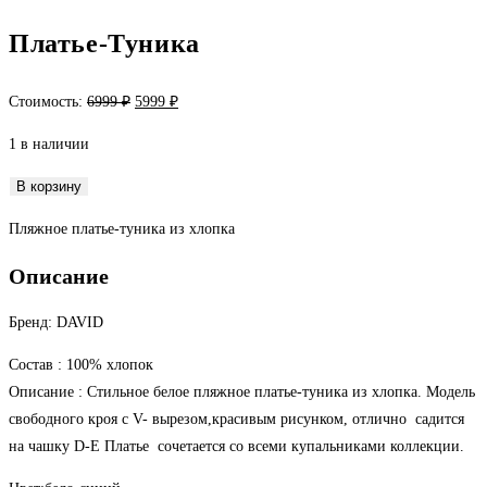
Платье-Туника
Первоначальная
Текущая
Стоимость:
6999
₽
5999
₽
цена
цена:
1 в наличии
составляла
5999 ₽.
6999 ₽.
Количество
В корзину
товара
Пляжное платье-туника из хлопка
Платье-
Туника
Описание
Бренд: DAVID
Состав : 100% хлопок
Описание : Стильное белое пляжное платье-туника из хлопка. Модель
свободного кроя с V- вырезом,красивым рисунком, отлично садится
на чашку D-Е Платье сочетается со всеми купальниками коллекции.