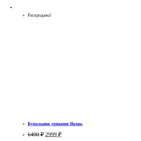
Распродажа!
Купальник трикини Якорь
Первоначальная
Текущая
6400
₽
2999
₽
цена
цена: