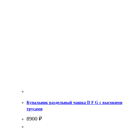
Купальник раздельный чашка D F G с высокими
трусами
8900
₽