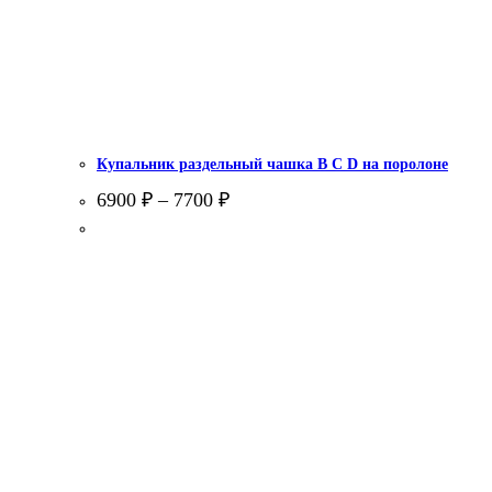
Купальник раздельный чашка В С D на поролоне
6900
₽
–
7700
₽