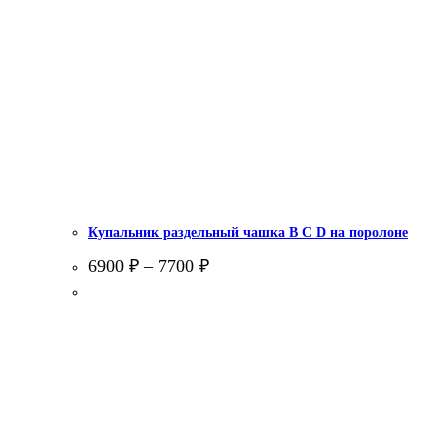
Купальник раздельный чашка В С D на поролоне
6900
₽
–
7700
₽