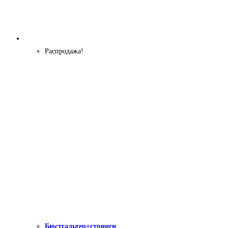
Распродажа!
Бюстгальтер+стринги