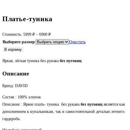
Платье-туника
Стоимость:
5999
₽
–
6900
₽
Выберите размер
Очистить
Количество
В корзину
товара
Яркая, лёгкая туника без рукава
без пуговиц
Платье-
туника
Описание
Бренд: DAVID
Состав : 100% хлопок
Описание : Яркое плать- туника без рукава
без пуговиц
является как
дополнением к купальникам, так и самостоятельной деталью летнего
гардероба.