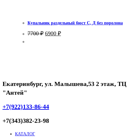
Купальник раздельный бюст С, Д без поролона
Первоначальная
Текущая
7700
₽
6900
₽
цена
цена:
составляла
6900 ₽.
7700 ₽.
Екатеринбург, ул. Малышева,53 2 этаж, ТЦ
"Антей"
+7(922)133-86-44
+7(343)382-23-98
КАТАЛОГ