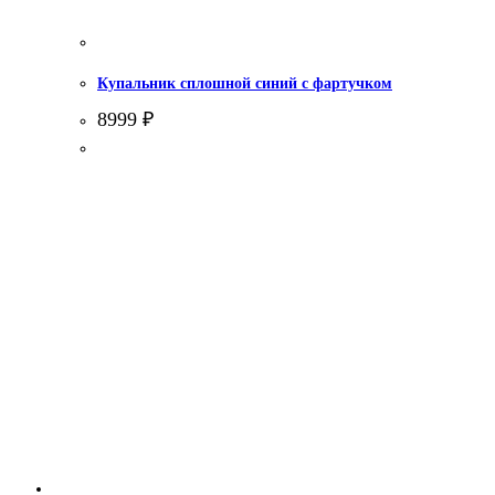
Купальник сплошной синий с фартучком
8999
₽