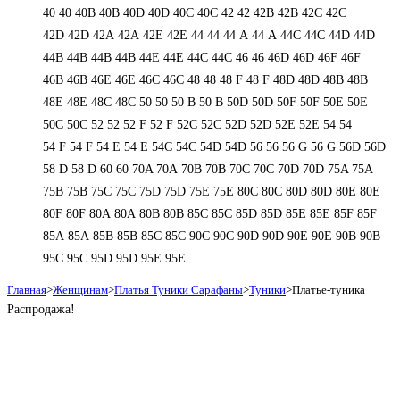
40
40
40B
40B
40D
40D
40С
40С
42
42
42B
42B
42C
42C
42D
42D
42А
42А
42Е
42Е
44
44
44 А
44 А
44C
44C
44D
44D
44В
44В
44В
44В
44Е
44Е
44С
44С
46
46
46D
46D
46F
46F
46В
46В
46Е
46Е
46С
46С
48
48
48 F
48 F
48D
48D
48В
48В
48Е
48Е
48С
48С
50
50
50 B
50 B
50D
50D
50F
50F
50Е
50Е
50С
50С
52
52
52 F
52 F
52C
52C
52D
52D
52E
52E
54
54
54 F
54 F
54 Е
54 Е
54C
54C
54D
54D
56
56
56 G
56 G
56D
56D
58 D
58 D
60
60
70A
70A
70B
70B
70C
70C
70D
70D
75A
75A
75B
75B
75C
75C
75D
75D
75E
75E
80C
80C
80D
80D
80E
80E
80F
80F
80А
80А
80В
80В
85C
85C
85D
85D
85E
85E
85F
85F
85А
85А
85В
85В
85С
85С
90C
90C
90D
90D
90E
90E
90В
90В
95C
95C
95D
95D
95E
95E
Главная
>
Женщинам
>
Платья Туники Сарафаны
>
Туники
>
Платье-туника
Распродажа!