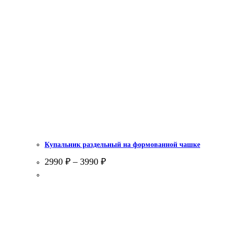
Купальник раздельный на формованной чашке
2990
₽
–
3990
₽