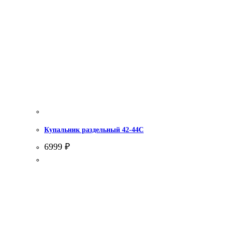
Купальник раздельный 42-44С
6999
₽