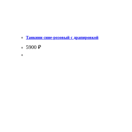
Танкини сине-розовый с драпировкой
5900
₽