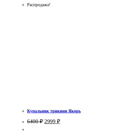
Распродажа!
Купальник трикини Якорь
Первоначальная
Текущая
6400
₽
2999
₽
цена
цена:
составляла
2999 ₽.
6400 ₽.