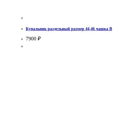
Купальник раздельный размер 44,46 чашка В
7900
₽