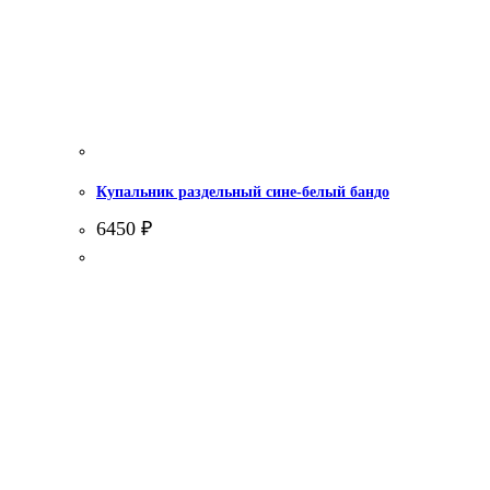
Купальник раздельный сине-белый бандо
6450
₽