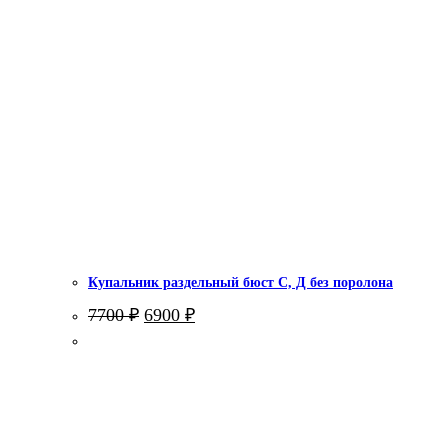
Купальник раздельный бюст С, Д без поролона
Первоначальная
Текущая
7700
₽
6900
₽
цена
цена:
составляла
6900 ₽.
7700 ₽.