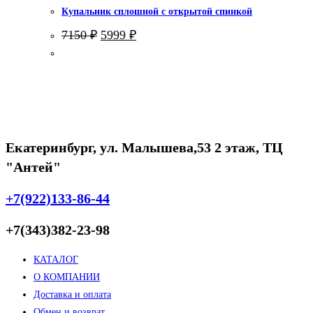
Купальник сплошной с открытой спинкой
Первоначальная
Текущая
7150
₽
5999
₽
цена
цена:
составляла
5999 ₽.
7150 ₽.
Екатеринбург, ул. Малышева,53 2 этаж, ТЦ
"Антей"
+7(922)133-86-44
+7(343)382-23-98
КАТАЛОГ
О КОМПАНИИ
Доставка и оплата
Обмен и возврат