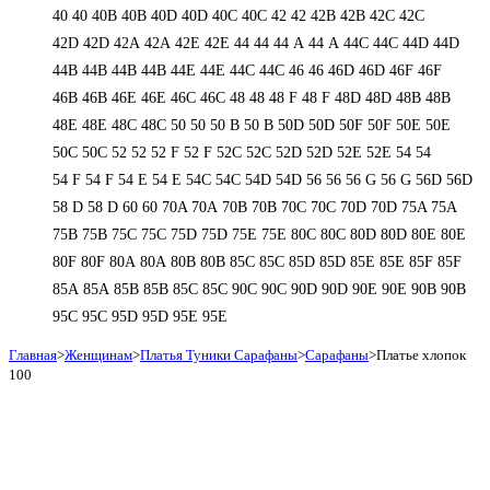
40
40
40B
40B
40D
40D
40С
40С
42
42
42B
42B
42C
42C
42D
42D
42А
42А
42Е
42Е
44
44
44 А
44 А
44C
44C
44D
44D
44В
44В
44В
44В
44Е
44Е
44С
44С
46
46
46D
46D
46F
46F
46В
46В
46Е
46Е
46С
46С
48
48
48 F
48 F
48D
48D
48В
48В
48Е
48Е
48С
48С
50
50
50 B
50 B
50D
50D
50F
50F
50Е
50Е
50С
50С
52
52
52 F
52 F
52C
52C
52D
52D
52E
52E
54
54
54 F
54 F
54 Е
54 Е
54C
54C
54D
54D
56
56
56 G
56 G
56D
56D
58 D
58 D
60
60
70A
70A
70B
70B
70C
70C
70D
70D
75A
75A
75B
75B
75C
75C
75D
75D
75E
75E
80C
80C
80D
80D
80E
80E
80F
80F
80А
80А
80В
80В
85C
85C
85D
85D
85E
85E
85F
85F
85А
85А
85В
85В
85С
85С
90C
90C
90D
90D
90E
90E
90В
90В
95C
95C
95D
95D
95E
95E
Главная
>
Женщинам
>
Платья Туники Сарафаны
>
Сарафаны
>
Платье хлопок
100