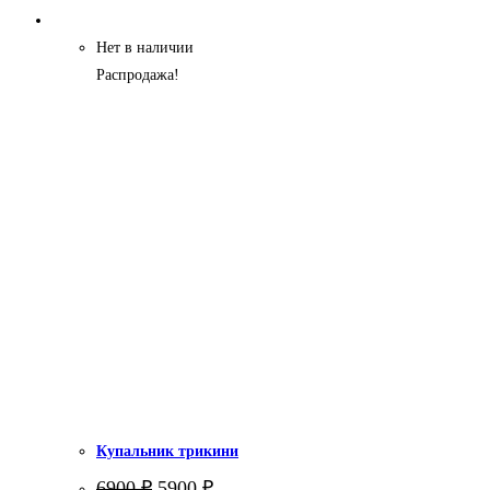
Нет в наличии
Распродажа!
Купальник трикини
Первоначальная
Текущая
6900
₽
5900
₽