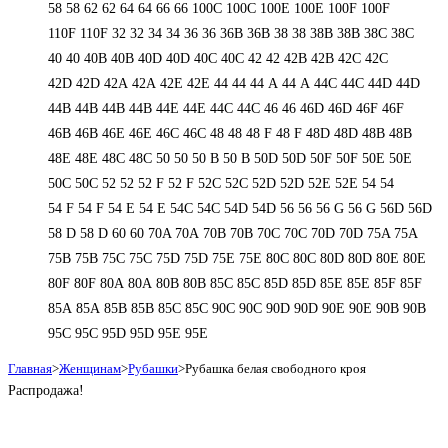
58
58
62
62
64
64
66
66
100C
100C
100E
100E
100F
100F
110F
110F
32
32
34
34
36
36
36B
36B
38
38
38B
38B
38С
38С
40
40
40B
40B
40D
40D
40С
40С
42
42
42B
42B
42C
42C
42D
42D
42А
42А
42Е
42Е
44
44
44 А
44 А
44C
44C
44D
44D
44В
44В
44В
44В
44Е
44Е
44С
44С
46
46
46D
46D
46F
46F
46В
46В
46Е
46Е
46С
46С
48
48
48 F
48 F
48D
48D
48В
48В
48Е
48Е
48С
48С
50
50
50 B
50 B
50D
50D
50F
50F
50Е
50Е
50С
50С
52
52
52 F
52 F
52C
52C
52D
52D
52E
52E
54
54
54 F
54 F
54 Е
54 Е
54C
54C
54D
54D
56
56
56 G
56 G
56D
56D
58 D
58 D
60
60
70A
70A
70B
70B
70C
70C
70D
70D
75A
75A
75B
75B
75C
75C
75D
75D
75E
75E
80C
80C
80D
80D
80E
80E
80F
80F
80А
80А
80В
80В
85C
85C
85D
85D
85E
85E
85F
85F
85А
85А
85В
85В
85С
85С
90C
90C
90D
90D
90E
90E
90В
90В
95C
95C
95D
95D
95E
95E
Главная
>
Женщинам
>
Рубашки
>
Рубашка белая свободного кроя
Распродажа!