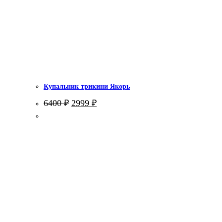
Купальник трикини Якорь
Первоначальная
Текущая
6400
₽
2999
₽
цена
цена:
составляла
2999 ₽.
6400 ₽.