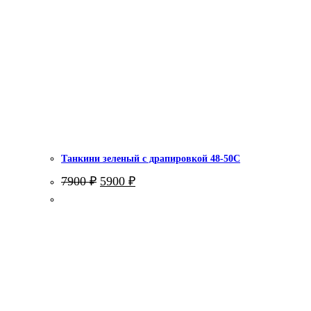
Танкини зеленый с драпировкой 48-50С
Первоначальная
Текущая
7900
₽
5900
₽
цена
цена:
составляла
5900 ₽.
7900 ₽.