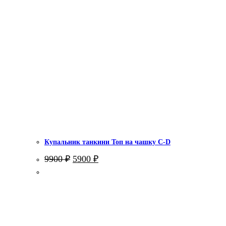
Купальник танкини Топ на чашку С-D
Первоначальная
Текущая
9900
₽
5900
₽
цена
цена:
составляла
5900 ₽.
9900 ₽.