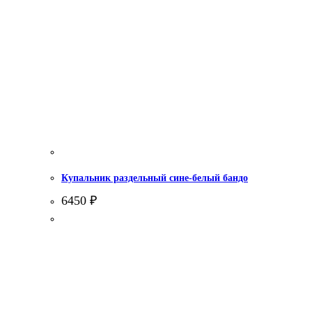
Купальник раздельный сине-белый бандо
6450
₽