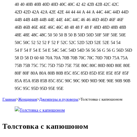
40
40
40B
40B
40D
40D
40С
40С
42
42
42B
42B
42C
42C
42D
42D
42А
42А
42Е
42Е
44
44
44 А
44 А
44C
44C
44D
44D
44В
44В
44В
44В
44Е
44Е
44С
44С
46
46
46D
46D
46F
46F
46В
46В
46Е
46Е
46С
46С
48
48
48 F
48 F
48D
48D
48В
48В
48Е
48Е
48С
48С
50
50
50 B
50 B
50D
50D
50F
50F
50Е
50Е
50С
50С
52
52
52 F
52 F
52C
52C
52D
52D
52E
52E
54
54
54 F
54 F
54 Е
54 Е
54C
54C
54D
54D
56
56
56 G
56 G
56D
56D
58 D
58 D
60
60
70A
70A
70B
70B
70C
70C
70D
70D
75A
75A
75B
75B
75C
75C
75D
75D
75E
75E
80C
80C
80D
80D
80E
80E
80F
80F
80А
80А
80В
80В
85C
85C
85D
85D
85E
85E
85F
85F
85А
85А
85В
85В
85С
85С
90C
90C
90D
90D
90E
90E
90В
90В
95C
95C
95D
95D
95E
95E
Главная
>
Женщинам
>
Джемперы и пуловеры
>
Толстовка с капюшоном
Толстовка с капюшоном