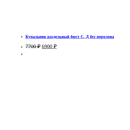
Купальник раздельный бюст С, Д без поролона
Первоначальная
Текущая
7700
₽
6900
₽
цена
цена:
составляла
6900 ₽.
7700 ₽.