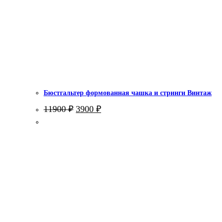
Бюстгальтер формованная чашка и стринги Винтаж
Первоначальная
Текущая
11900
₽
3900
₽
цена
цена:
составляла
3900 ₽.
11900 ₽.