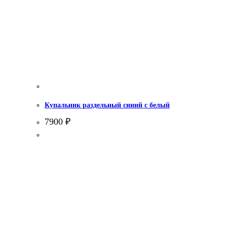
Купальник раздельный синий с белый
7900
₽