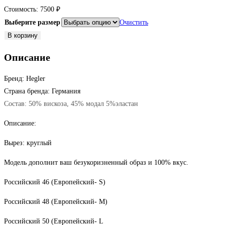
Стоимость:
7500
₽
Выберите размер
Очистить
Количество
В корзину
товара
Описание
Толстовка
с
Бренд: Hegler
капюшоном
Страна бренда: Германия
Состав: 50% вискоза, 45% модал 5%эластан
Описание:
Вырез: круглый
Модель дополнит ваш безукоризненный образ и 100% вкус.
Российский 46 (Европейский- S)
Российский 48 (Европейский- M)
Российский 50 (Европейский- L