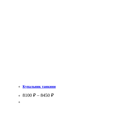
Купальник танкини
8100
₽
–
8450
₽