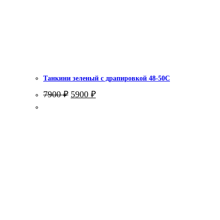
Танкини зеленый с драпировкой 48-50С
Первоначальная
Текущая
7900
₽
5900
₽
цена
цена:
составляла
5900 ₽.
7900 ₽.