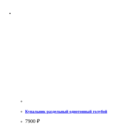
Купальник раздельный однотонный голубой
7900
₽