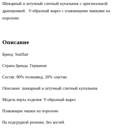
Шикарный и штучный слитный купальник с оригинальной
Купальник
драпировкой. V-образный вырез с плавающими чашками на
сплошной
поролоне.
46-
48В
Описание
Бренд: Sunflair
Страна бренда: Германия
Состав: 80% полиамид, 20% эластан.
Описание: шикарный и штучный слитный купальник.
Модель верха изделия: V-образный вырез
Плавающие чашки на поролоне
На подгрудной резинке, без костей.