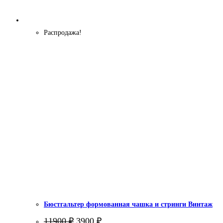
Распродажа!
Бюстгальтер формованная чашка и стринги Винтаж
Первоначальная
Текущая
11900
₽
3900
₽