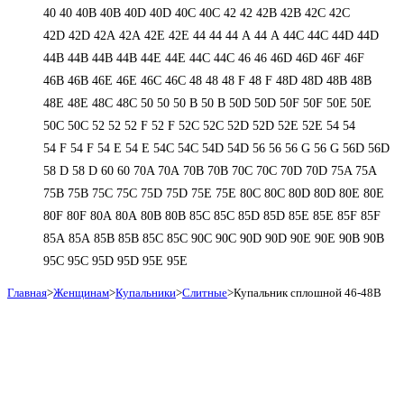
40
40
40B
40B
40D
40D
40С
40С
42
42
42B
42B
42C
42C
42D
42D
42А
42А
42Е
42Е
44
44
44 А
44 А
44C
44C
44D
44D
44В
44В
44В
44В
44Е
44Е
44С
44С
46
46
46D
46D
46F
46F
46В
46В
46Е
46Е
46С
46С
48
48
48 F
48 F
48D
48D
48В
48В
48Е
48Е
48С
48С
50
50
50 B
50 B
50D
50D
50F
50F
50Е
50Е
50С
50С
52
52
52 F
52 F
52C
52C
52D
52D
52E
52E
54
54
54 F
54 F
54 Е
54 Е
54C
54C
54D
54D
56
56
56 G
56 G
56D
56D
58 D
58 D
60
60
70A
70A
70B
70B
70C
70C
70D
70D
75A
75A
75B
75B
75C
75C
75D
75D
75E
75E
80C
80C
80D
80D
80E
80E
80F
80F
80А
80А
80В
80В
85C
85C
85D
85D
85E
85E
85F
85F
85А
85А
85В
85В
85С
85С
90C
90C
90D
90D
90E
90E
90В
90В
95C
95C
95D
95D
95E
95E
Главная
>
Женщинам
>
Купальники
>
Слитные
>
Купальник сплошной 46-48В