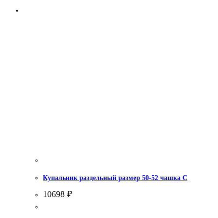
Купальник раздельный размер 50-52 чашка С
10698
₽