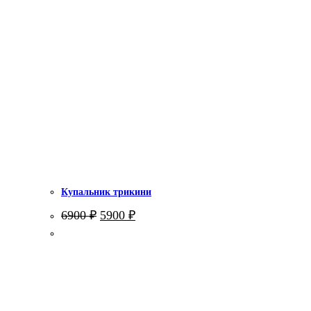
Купальник трикини
Первоначальная
Текущая
6900
₽
5900
₽
цена
цена:
составляла
5900 ₽.
6900 ₽.