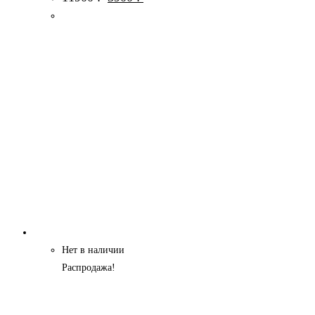
цена
цена:
составляла
3900 ₽.
11900 ₽.
Нет в наличии
Распродажа!