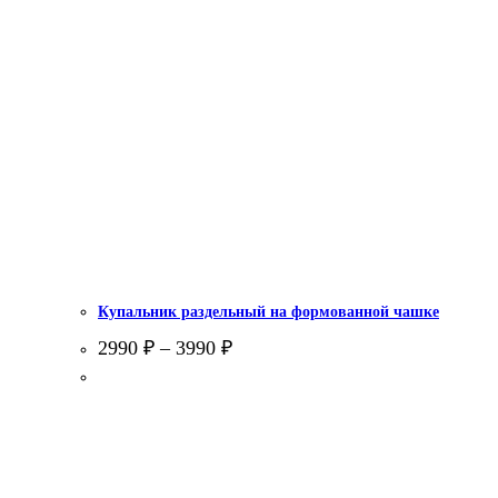
Купальник раздельный на формованной чашке
2990
₽
–
3990
₽