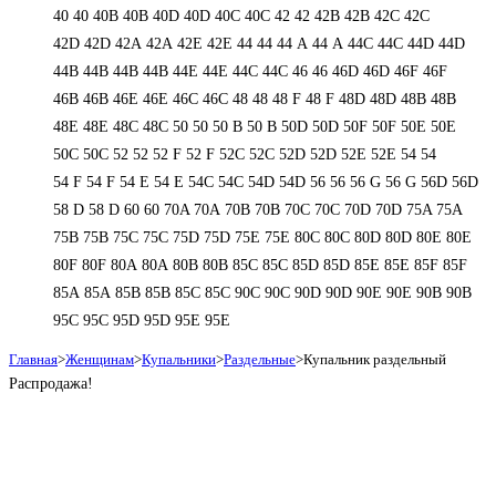
40
40
40B
40B
40D
40D
40С
40С
42
42
42B
42B
42C
42C
42D
42D
42А
42А
42Е
42Е
44
44
44 А
44 А
44C
44C
44D
44D
44В
44В
44В
44В
44Е
44Е
44С
44С
46
46
46D
46D
46F
46F
46В
46В
46Е
46Е
46С
46С
48
48
48 F
48 F
48D
48D
48В
48В
48Е
48Е
48С
48С
50
50
50 B
50 B
50D
50D
50F
50F
50Е
50Е
50С
50С
52
52
52 F
52 F
52C
52C
52D
52D
52E
52E
54
54
54 F
54 F
54 Е
54 Е
54C
54C
54D
54D
56
56
56 G
56 G
56D
56D
58 D
58 D
60
60
70A
70A
70B
70B
70C
70C
70D
70D
75A
75A
75B
75B
75C
75C
75D
75D
75E
75E
80C
80C
80D
80D
80E
80E
80F
80F
80А
80А
80В
80В
85C
85C
85D
85D
85E
85E
85F
85F
85А
85А
85В
85В
85С
85С
90C
90C
90D
90D
90E
90E
90В
90В
95C
95C
95D
95D
95E
95E
Главная
>
Женщинам
>
Купальники
>
Раздельные
>
Купальник раздельный
Распродажа!