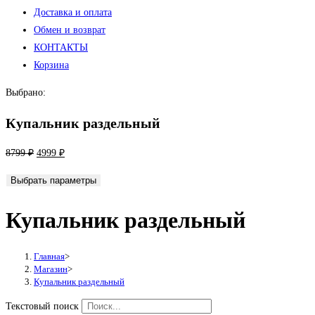
Доставка и оплата
Обмен и возврат
КОНТАКТЫ
Корзина
Выбрано:
Купальник раздельный
Первоначальная
Текущая
8799
₽
4999
₽
цена
цена:
Выбрать параметры
составляла
4999 ₽.
8799 ₽.
Купальник раздельный
Главная
>
Магазин
>
Купальник раздельный
Текстовый поиск