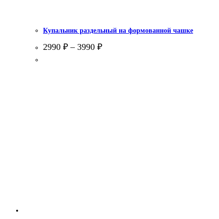
Купальник раздельный на формованной чашке
2990
₽
–
3990
₽