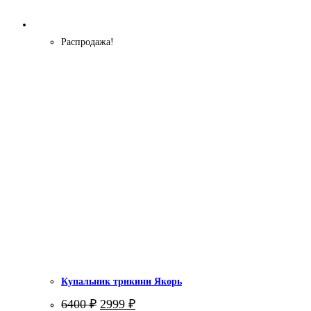
Распродажа!
Купальник трикини Якорь
Первоначальная
Текущая
6400
₽
2999
₽