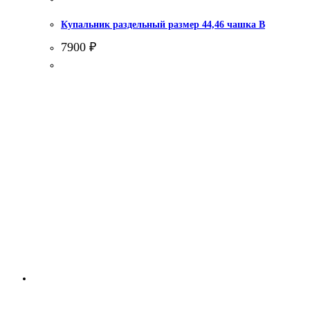
Купальник раздельный размер 44,46 чашка В
7900
₽