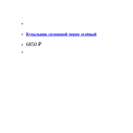
Купальник сплошной черно зелёный
6850
₽