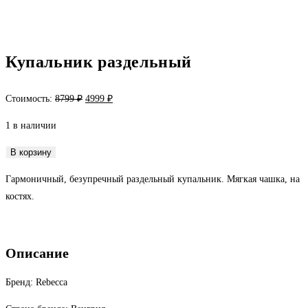
Купальник раздельный
Первоначальная
Текущая
Стоимость:
8799
₽
4999
₽
цена
цена:
1 в наличии
составляла
4999 ₽.
8799 ₽.
Количество
В корзину
товара
Гармоничный, безупречный раздельный купальник. Мягкая чашка, на
Купальник
костях.
раздельный
Описание
Бренд: Rebecca