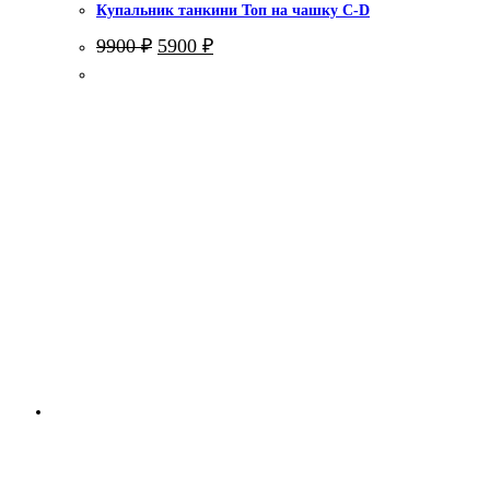
Купальник танкини Топ на чашку С-D
Первоначальная
Текущая
9900
₽
5900
₽
цена
цена:
составляла
5900 ₽.
9900 ₽.