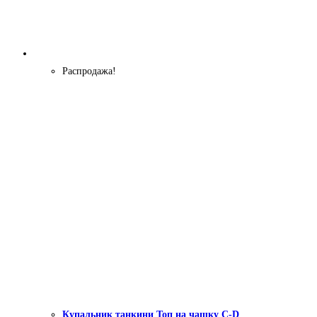
Распродажа!
Купальник танкини Топ на чашку С-D