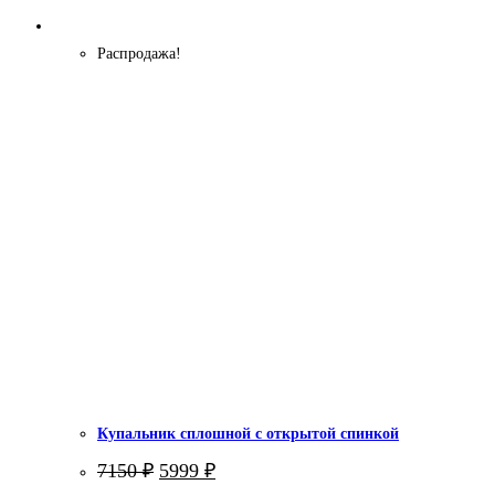
Распродажа!
Купальник сплошной с открытой спинкой
Первоначальная
Текущая
7150
₽
5999
₽
цена
цена: