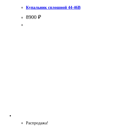
Купальник сплошной 44-46В
8900
₽
Распродажа!