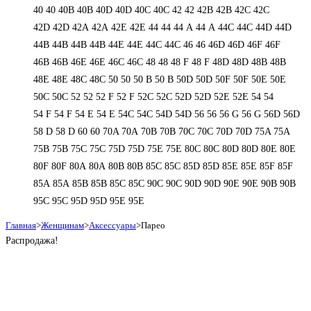
40
40
40B
40B
40D
40D
40С
40С
42
42
42B
42B
42C
42C
42D
42D
42А
42А
42Е
42Е
44
44
44 А
44 А
44C
44C
44D
44D
44В
44В
44В
44В
44Е
44Е
44С
44С
46
46
46D
46D
46F
46F
46В
46В
46Е
46Е
46С
46С
48
48
48 F
48 F
48D
48D
48В
48В
48Е
48Е
48С
48С
50
50
50 B
50 B
50D
50D
50F
50F
50Е
50Е
50С
50С
52
52
52 F
52 F
52C
52C
52D
52D
52E
52E
54
54
54 F
54 F
54 Е
54 Е
54C
54C
54D
54D
56
56
56 G
56 G
56D
56D
58 D
58 D
60
60
70A
70A
70B
70B
70C
70C
70D
70D
75A
75A
75B
75B
75C
75C
75D
75D
75E
75E
80C
80C
80D
80D
80E
80E
80F
80F
80А
80А
80В
80В
85C
85C
85D
85D
85E
85E
85F
85F
85А
85А
85В
85В
85С
85С
90C
90C
90D
90D
90E
90E
90В
90В
95C
95C
95D
95D
95E
95E
Главная
>
Женщинам
>
Аксессуары
>
Парео
Распродажа!