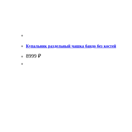
Купальник раздельный чашка бандо без костей
8999
₽