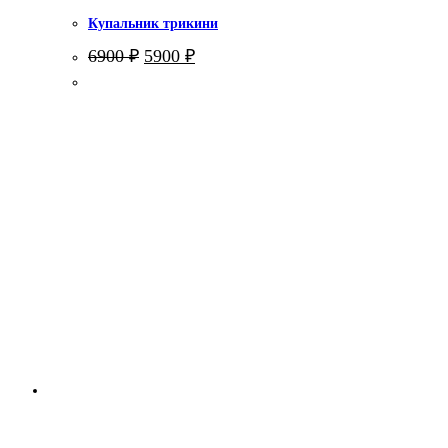
Купальник трикини
Первоначальная
Текущая
6900
₽
5900
₽
цена
цена:
составляла
5900 ₽.
6900 ₽.