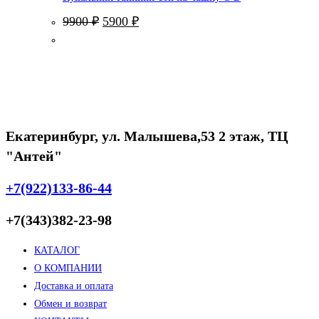
Первоначальная
Текущая
9900
₽
5900
₽
цена
цена:
составляла
5900 ₽.
9900 ₽.
Екатеринбург, ул. Малышева,53 2 этаж, ТЦ
"Антей"
+7(922)133-86-44
+7(343)382-23-98
КАТАЛОГ
О КОМПАНИИ
Доставка и оплата
Обмен и возврат