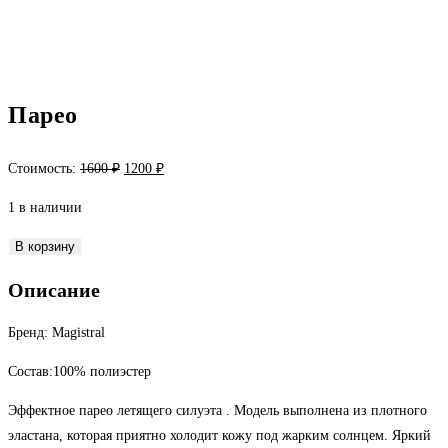
Парео
Первоначальная
Текущая
Стоимость:
1600
₽
1200
₽
цена
цена:
1 в наличии
составляла
1200 ₽.
1600 ₽.
Количество
В корзину
товара
Описание
Парео
Бренд: Magistral
Состав:100% полиэстер
Эффектное парео летящего силуэта . Модель выполнена из плотного
эластана, которая приятно холодит кожу под жарким солнцем. Яркий