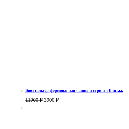
Бюстгальтер формованная чашка и стринги Винтаж
Первоначальная
Текущая
11900
₽
3900
₽
цена
цена:
составляла
3900 ₽.
11900 ₽.