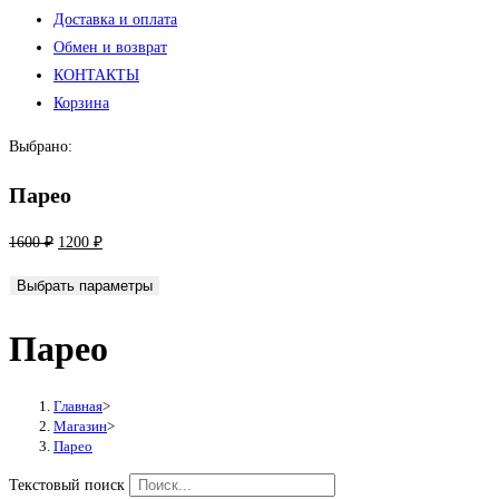
Доставка и оплата
Обмен и возврат
КОНТАКТЫ
Корзина
Выбрано:
Парео
Первоначальная
Текущая
1600
₽
1200
₽
цена
цена:
Выбрать параметры
составляла
1200 ₽.
1600 ₽.
Парео
Главная
>
Магазин
>
Парео
Текстовый поиск