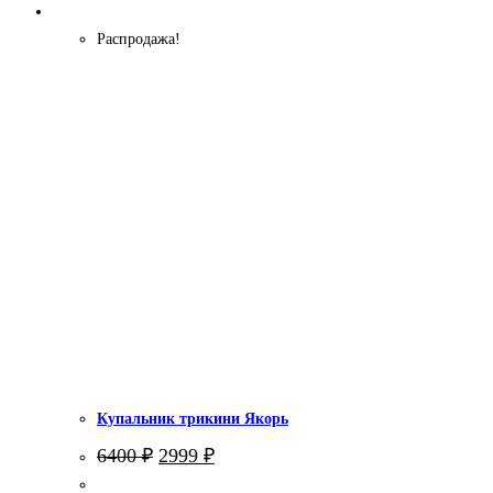
Распродажа!
Купальник трикини Якорь
Первоначальная
Текущая
6400
₽
2999
₽
цена
цена:
составляла
2999 ₽.