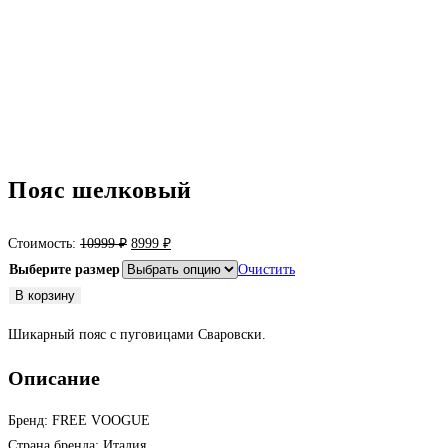
Пояс шелковый
Первоначальная
Текущая
Стоимость:
10999
₽
8999
₽
цена
цена:
Выберите размер
Очистить
составляла
8999 ₽.
Количество
В корзину
10999 ₽.
товара
Шикарный пояс с пуговицами Сваровски.
Пояс
шелковый
Описание
Бренд: FREE VOOGUE
Страна бренда: Италия.