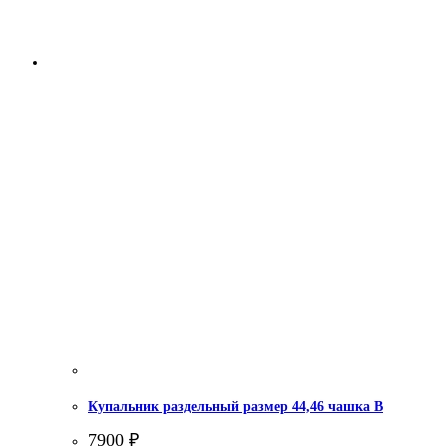
Купальник раздельный размер 44,46 чашка В
7900
₽