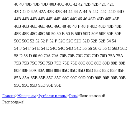
40
40
40B
40B
40D
40D
40С
40С
42
42
42B
42B
42C
42C
42D
42D
42А
42А
42Е
42Е
44
44
44 А
44 А
44C
44C
44D
44D
44В
44В
44В
44В
44Е
44Е
44С
44С
46
46
46D
46D
46F
46F
46В
46В
46Е
46Е
46С
46С
48
48
48 F
48 F
48D
48D
48В
48В
48Е
48Е
48С
48С
50
50
50 B
50 B
50D
50D
50F
50F
50Е
50Е
50С
50С
52
52
52 F
52 F
52C
52C
52D
52D
52E
52E
54
54
54 F
54 F
54 Е
54 Е
54C
54C
54D
54D
56
56
56 G
56 G
56D
56D
58 D
58 D
60
60
70A
70A
70B
70B
70C
70C
70D
70D
75A
75A
75B
75B
75C
75C
75D
75D
75E
75E
80C
80C
80D
80D
80E
80E
80F
80F
80А
80А
80В
80В
85C
85C
85D
85D
85E
85E
85F
85F
85А
85А
85В
85В
85С
85С
90C
90C
90D
90D
90E
90E
90В
90В
95C
95C
95D
95D
95E
95E
Главная
>
Женщинам
>
Футболки и топы
>
Топы
>
Пояс шелковый
Распродажа!