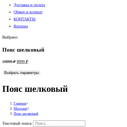
Доставка и оплата
Обмен и возврат
КОНТАКТЫ
Корзина
Выбрано:
Пояс шелковый
Первоначальная
Текущая
10999
₽
8999
₽
цена
цена:
Выбрать параметры
составляла
8999 ₽.
10999 ₽.
Пояс шелковый
Главная
>
Магазин
>
Пояс шелковый
Текстовый поиск