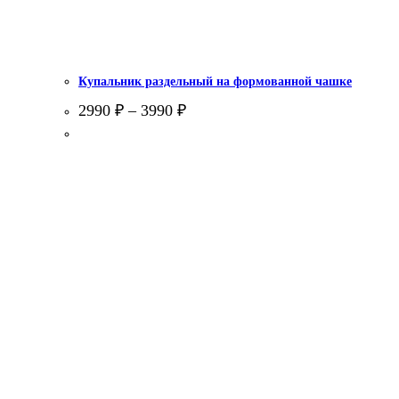
Купальник раздельный на формованной чашке
2990
₽
–
3990
₽