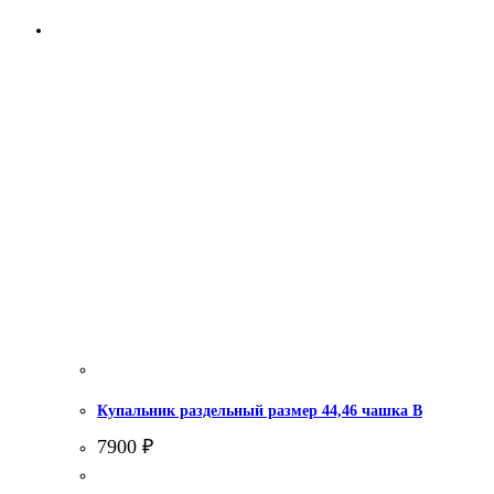
Купальник раздельный размер 44,46 чашка В
7900
₽