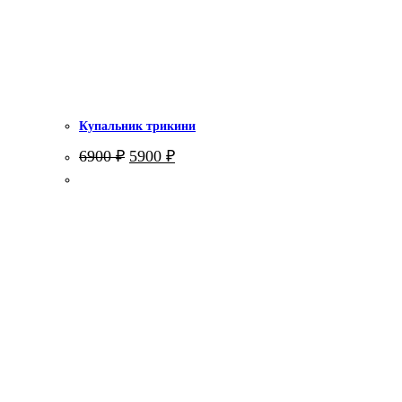
Купальник трикини
Первоначальная
Текущая
6900
₽
5900
₽
цена
цена:
составляла
5900 ₽.
6900 ₽.