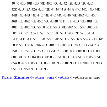
40
40
40B
40B
40D
40D
40С
40С
42
42
42B
42B
42C
42C
42D
42D
42А
42А
42Е
42Е
44
44
44 А
44 А
44C
44C
44D
44D
44В
44В
44В
44В
44Е
44Е
44С
44С
46
46
46D
46D
46F
46F
46В
46В
46Е
46Е
46С
46С
48
48
48 F
48 F
48D
48D
48В
48В
48Е
48Е
48С
48С
50
50
50 B
50 B
50D
50D
50F
50F
50Е
50Е
50С
50С
52
52
52 F
52 F
52C
52C
52D
52D
52E
52E
54
54
54 F
54 F
54 Е
54 Е
54C
54C
54D
54D
56
56
56 G
56 G
56D
56D
58 D
58 D
60
60
70A
70A
70B
70B
70C
70C
70D
70D
75A
75A
75B
75B
75C
75C
75D
75D
75E
75E
80C
80C
80D
80D
80E
80E
80F
80F
80А
80А
80В
80В
85C
85C
85D
85D
85E
85E
85F
85F
85А
85А
85В
85В
85С
85С
90C
90C
90D
90D
90E
90E
90В
90В
95C
95C
95D
95D
95E
95E
Главная
>
Женщинам
>
Футболки и топы
>
Футболки
>
Футболка синяя якорь