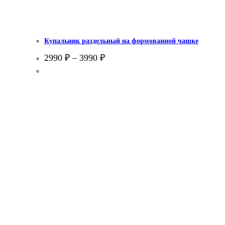
Купальник раздельный на формованной чашке
2990
₽
–
3990
₽