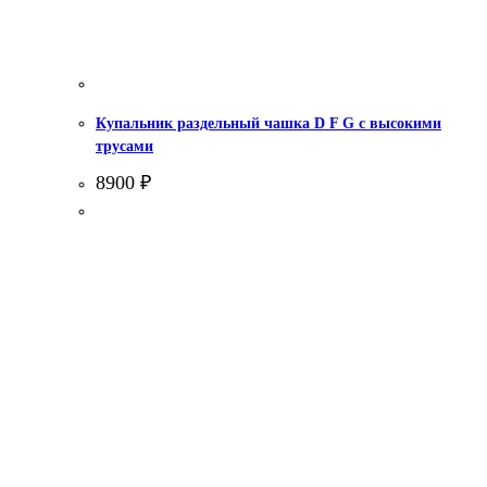
Купальник раздельный чашка D F G с высокими
трусами
8900
₽