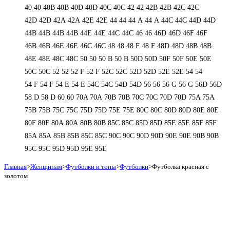
40
40
40B
40B
40D
40D
40С
40С
42
42
42B
42B
42C
42C
42D
42D
42А
42А
42Е
42Е
44
44
44 А
44 А
44C
44C
44D
44D
44В
44В
44В
44В
44Е
44Е
44С
44С
46
46
46D
46D
46F
46F
46В
46В
46Е
46Е
46С
46С
48
48
48 F
48 F
48D
48D
48В
48В
48Е
48Е
48С
48С
50
50
50 B
50 B
50D
50D
50F
50F
50Е
50Е
50С
50С
52
52
52 F
52 F
52C
52C
52D
52D
52E
52E
54
54
54 F
54 F
54 Е
54 Е
54C
54C
54D
54D
56
56
56 G
56 G
56D
56D
58 D
58 D
60
60
70A
70A
70B
70B
70C
70C
70D
70D
75A
75A
75B
75B
75C
75C
75D
75D
75E
75E
80C
80C
80D
80D
80E
80E
80F
80F
80А
80А
80В
80В
85C
85C
85D
85D
85E
85E
85F
85F
85А
85А
85В
85В
85С
85С
90C
90C
90D
90D
90E
90E
90В
90В
95C
95C
95D
95D
95E
95E
Главная
>
Женщинам
>
Футболки и топы
>
Футболки
>
Футболка красная с
золотом