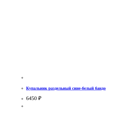
Купальник раздельный сине-белый бандо
6450
₽