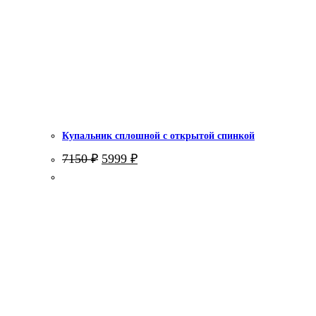
Купальник сплошной с открытой спинкой
Первоначальная
Текущая
7150
₽
5999
₽
цена
цена:
составляла
5999 ₽.
7150 ₽.