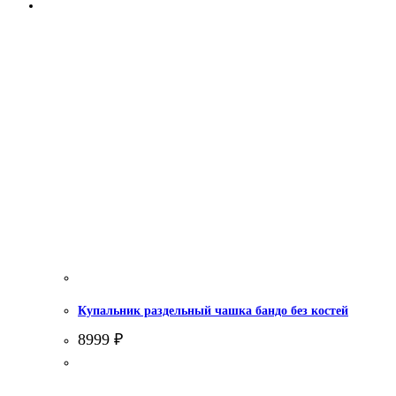
Купальник раздельный чашка бандо без костей
8999
₽