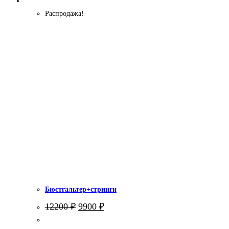
Распродажа!
Бюстгальтер+стринги
Первоначальная
Текущая
12200
₽
9900
₽
цена
цена:
составляла
9900 ₽.