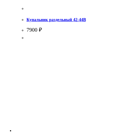
Купальник раздельный 42-44В
7900
₽