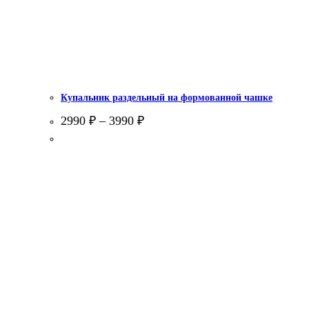
Купальник раздельный на формованной чашке
2990
₽
–
3990
₽