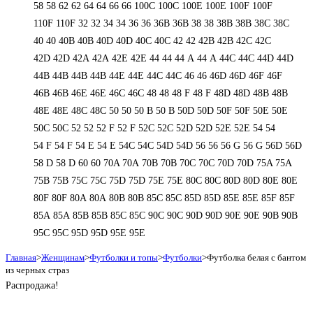
58
58
62
62
64
64
66
66
100C
100C
100E
100E
100F
100F
110F
110F
32
32
34
34
36
36
36B
36B
38
38
38B
38B
38С
38С
40
40
40B
40B
40D
40D
40С
40С
42
42
42B
42B
42C
42C
42D
42D
42А
42А
42Е
42Е
44
44
44 А
44 А
44C
44C
44D
44D
44В
44В
44В
44В
44Е
44Е
44С
44С
46
46
46D
46D
46F
46F
46В
46В
46Е
46Е
46С
46С
48
48
48 F
48 F
48D
48D
48В
48В
48Е
48Е
48С
48С
50
50
50 B
50 B
50D
50D
50F
50F
50Е
50Е
50С
50С
52
52
52 F
52 F
52C
52C
52D
52D
52E
52E
54
54
54 F
54 F
54 Е
54 Е
54C
54C
54D
54D
56
56
56 G
56 G
56D
56D
58 D
58 D
60
60
70A
70A
70B
70B
70C
70C
70D
70D
75A
75A
75B
75B
75C
75C
75D
75D
75E
75E
80C
80C
80D
80D
80E
80E
80F
80F
80А
80А
80В
80В
85C
85C
85D
85D
85E
85E
85F
85F
85А
85А
85В
85В
85С
85С
90C
90C
90D
90D
90E
90E
90В
90В
95C
95C
95D
95D
95E
95E
Главная
>
Женщинам
>
Футболки и топы
>
Футболки
>
Футболка белая с бантом
из черных страз
Распродажа!