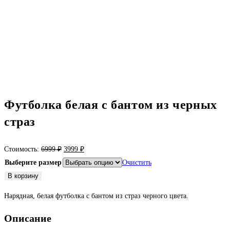
Футболка белая с бантом из черных
страз
Первоначальная
Текущая
Стоимость:
6999
₽
3999
₽
цена
цена:
Выберите размер
Очистить
составляла
3999 ₽.
Количество
В корзину
6999 ₽.
товара
Нарядная, белая футболка с бантом из страз черного цвета.
Футболка
белая
Описание
с