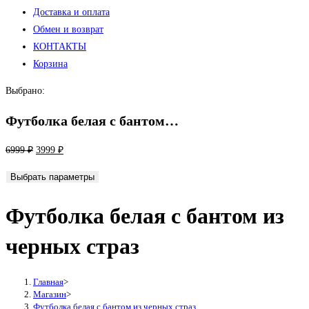
Доставка и оплата
Обмен и возврат
КОНТАКТЫ
Корзина
Выбрано:
Футболка белая с бантом…
Первоначальная
Текущая
6999
₽
3999
₽
цена
цена:
Выбрать параметры
составляла
3999 ₽.
6999 ₽.
Футболка белая с бантом из
черных страз
Главная
>
Магазин
>
Футболка белая с бантом из черных страз