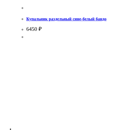
Купальник раздельный сине-белый бандо
6450
₽