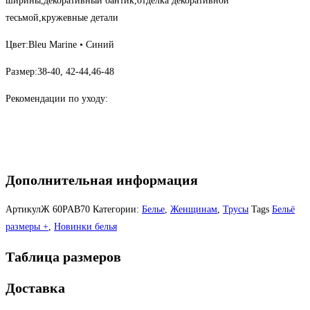
ширины,декоративный бантик,отделка декоративной
тесьмой,кружевные детали
Цвет:Bleu Marine • Синий
Размер:38-40, 42-44,46-48
Рекомендации по уходу:
Дополнительная информация
АртикулЖ
60PAB70
Категории:
Белье
,
Женщинам
,
Трусы
Tags
Бельё
размеры +
,
Новинки белья
Таблица размеров
Доставка