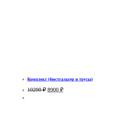
Комплект (бюстгальтер и трусы)
Первоначальная
Текущая
10200
₽
8900
₽
цена
цена:
составляла
8900 ₽.
10200 ₽.