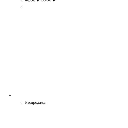
цена
цена:
составляла
3900 ₽.
4200 ₽.
Распродажа!