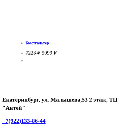
Бюстгальтер
Первоначальная
Текущая
7223
₽
5999
₽
цена
цена:
составляла
5999 ₽.
7223 ₽.
Екатеринбург, ул. Малышева,53 2 этаж, ТЦ
"Антей"
+7(922)133-86-44