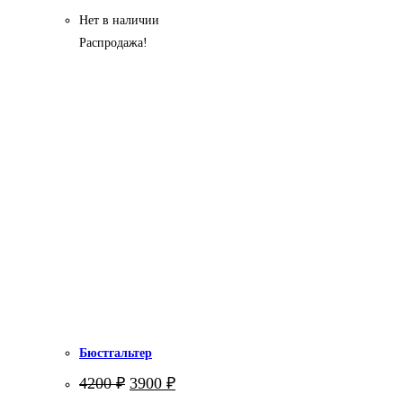
Нет в наличии
Распродажа!
Бюстгальтер
Первоначальная
Текущая
4200
₽
3900
₽
цена
цена: