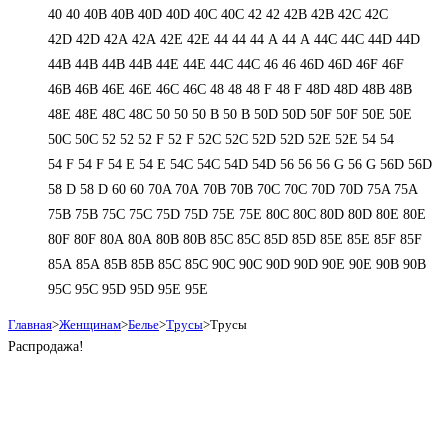
40
40
40B
40B
40D
40D
40С
40С
42
42
42B
42B
42C
42C
42D
42D
42А
42А
42Е
42Е
44
44
44 А
44 А
44C
44C
44D
44D
44В
44В
44В
44В
44Е
44Е
44С
44С
46
46
46D
46D
46F
46F
46В
46В
46Е
46Е
46С
46С
48
48
48 F
48 F
48D
48D
48В
48В
48Е
48Е
48С
48С
50
50
50 B
50 B
50D
50D
50F
50F
50Е
50Е
50С
50С
52
52
52 F
52 F
52C
52C
52D
52D
52E
52E
54
54
54 F
54 F
54 Е
54 Е
54C
54C
54D
54D
56
56
56 G
56 G
56D
56D
58 D
58 D
60
60
70A
70A
70B
70B
70C
70C
70D
70D
75A
75A
75B
75B
75C
75C
75D
75D
75E
75E
80C
80C
80D
80D
80E
80E
80F
80F
80А
80А
80В
80В
85C
85C
85D
85D
85E
85E
85F
85F
85А
85А
85В
85В
85С
85С
90C
90C
90D
90D
90E
90E
90В
90В
95C
95C
95D
95D
95E
95E
Главная
>
Женщинам
>
Белье
>
Трусы
>
Трусы
Распродажа!