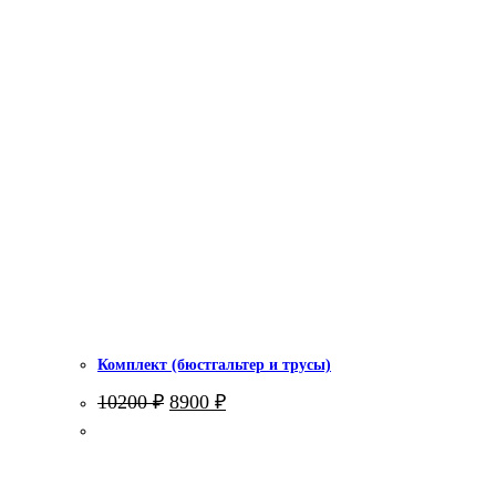
Комплект (бюстгальтер и трусы)
Первоначальная
Текущая
10200
₽
8900
₽
цена
цена:
составляла
8900 ₽.
10200 ₽.