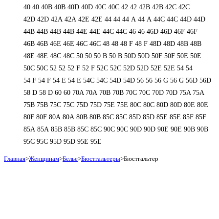
40
40
40B
40B
40D
40D
40С
40С
42
42
42B
42B
42C
42C
42D
42D
42А
42А
42Е
42Е
44
44
44 А
44 А
44C
44C
44D
44D
44В
44В
44В
44В
44Е
44Е
44С
44С
46
46
46D
46D
46F
46F
46В
46В
46Е
46Е
46С
46С
48
48
48 F
48 F
48D
48D
48В
48В
48Е
48Е
48С
48С
50
50
50 B
50 B
50D
50D
50F
50F
50Е
50Е
50С
50С
52
52
52 F
52 F
52C
52C
52D
52D
52E
52E
54
54
54 F
54 F
54 Е
54 Е
54C
54C
54D
54D
56
56
56 G
56 G
56D
56D
58 D
58 D
60
60
70A
70A
70B
70B
70C
70C
70D
70D
75A
75A
75B
75B
75C
75C
75D
75D
75E
75E
80C
80C
80D
80D
80E
80E
80F
80F
80А
80А
80В
80В
85C
85C
85D
85D
85E
85E
85F
85F
85А
85А
85В
85В
85С
85С
90C
90C
90D
90D
90E
90E
90В
90В
95C
95C
95D
95D
95E
95E
Главная
>
Женщинам
>
Белье
>
Бюстгальтеры
>
Бюстгальтер