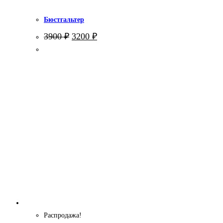
Бюстгальтер
Первоначальная
Текущая
3900
₽
3200
₽
цена
цена:
составляла
3200 ₽.
3900 ₽.
Распродажа!