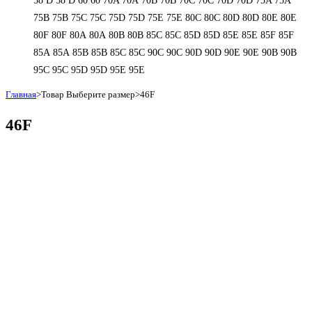
58 D
58 D
60
60
70A
70A
70B
70B
70C
70C
70D
70D
75A
75A
75B
75B
75C
75C
75D
75D
75E
75E
80C
80C
80D
80D
80E
80E
80F
80F
80А
80А
80В
80В
85C
85C
85D
85D
85E
85E
85F
85F
85А
85А
85В
85В
85С
85С
90C
90C
90D
90D
90E
90E
90В
90В
95C
95C
95D
95D
95E
95E
Главная
>
Товар Выберите размер
>
46F
46F