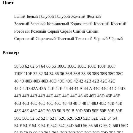
Цвет
Белый
Белый
Голубой
Голубой
Желтый
Желтый
Зеленый
Зеленый
Коричневый
Коричневый
Красный
Красный
Розовый
Розовый
Серый
Серый
Синий
Синий
Сиреневый
Сиреневый
Телесный
Телесный
Чёрный
Чёрный
Размер
58
58
62
62
64
64
66
66
100C
100C
100E
100E
100F
100F
110F
110F
32
32
34
34
36
36
36B
36B
38
38
38B
38B
38С
38С
40
40
40B
40B
40D
40D
40С
40С
42
42
42B
42B
42C
42C
42D
42D
42А
42А
42Е
42Е
44
44
44 А
44 А
44C
44C
44D
44D
44В
44В
44В
44В
44Е
44Е
44С
44С
46
46
46D
46D
46F
46F
46В
46В
46Е
46Е
46С
46С
48
48
48 F
48 F
48D
48D
48В
48В
48Е
48Е
48С
48С
50
50
50 B
50 B
50D
50D
50F
50F
50Е
50Е
50С
50С
52
52
52 F
52 F
52C
52C
52D
52D
52E
52E
54
54
54 F
54 F
54 Е
54 Е
54C
54C
54D
54D
56
56
56 G
56 G
56D
56D