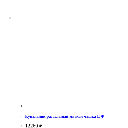
Купальник раздельный мягкая чашка Е Ф
12260
₽